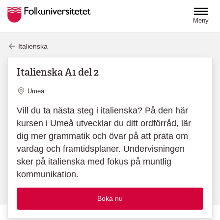
Hoppa till huvudinnehåll
Meny
Italienska
Italienska A1 del 2
Plats
Umeå
Vill du ta nästa steg i italienska? På den här
kursen i Umeå utvecklar du ditt ordförråd, lär
dig mer grammatik och övar på att prata om
vardag och framtidsplaner. Undervisningen
sker på italienska med fokus på muntlig
kommunikation.
Boka nu