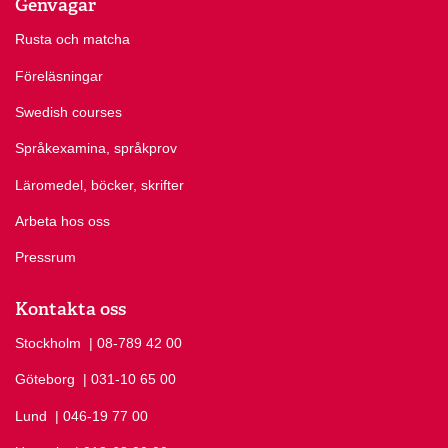
Genvägar
Rusta och matcha
Föreläsningar
Swedish courses
Språkexamina, språkprov
Läromedel, böcker, skrifter
Arbeta hos oss
Pressrum
Kontakta oss
Stockholm
Ring Stockholm på
| 08-789 42 00
Göteborg
Ring Göteborg på
| 031-10 65 00
Lund
Ring Lund på
| 046-19 77 00