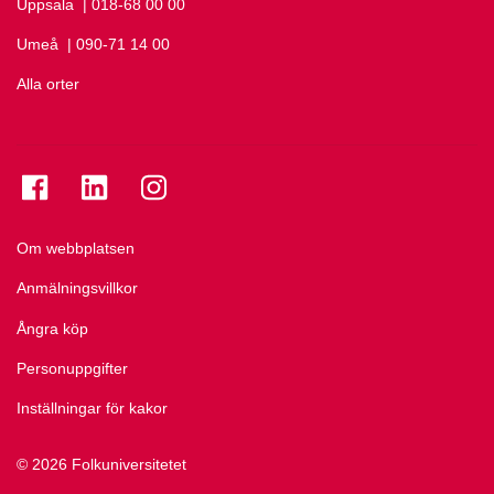
Uppsala
Ring Uppsala på
| 018-68 00 00
Umeå
Ring Umeå på
| 090-71 14 00
Alla orter
Se folkuniversitetet på Facebook
Se folkuniversitetet på LinkedIn
Se folkuniversitetet på Instagram
Om webbplatsen
Anmälningsvillkor
Ångra köp
Personuppgifter
Inställningar för kakor
© 2026 Folkuniversitetet