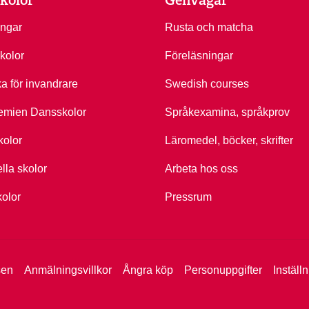
ingar
Rusta och matcha
kolor
Föreläsningar
ka för invandrare
Swedish courses
emien Dansskolor
Språkexamina, språkprov
kolor
Läromedel, böcker, skrifter
ella skolor
Arbeta hos oss
kolor
Pressrum
sen
Anmälningsvillkor
Ångra köp
Personuppgifter
Inställ