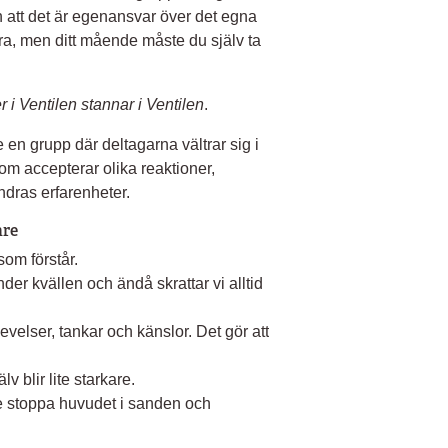
h att det är egenansvar över det egna
dra, men ditt mående måste du själv ta
 i Ventilen stannar i Ventilen
.
te en grupp där deltagarna vältrar sig i
om accepterar olika reaktioner,
ndras erfarenheter.
are
 som förstår.
nder kvällen och ändå skrattar vi alltid
velser, tankar och känslor. Det gör att
v blir lite starkare.
te stoppa huvudet i sanden och