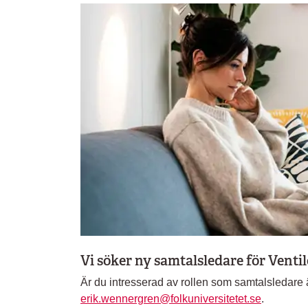
Vi söker ny samtalsledare för Venti
Är du intresserad av rollen som samtalsledare ä
erik.wennergren@folkuniversitetet.se
.