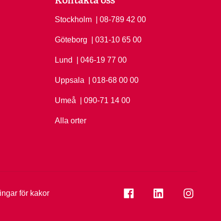
Stockholm
Ring Stockholm på
| 08-789 42 00
Göteborg
Ring Göteborg på
| 031-10 65 00
Lund
Ring Lund på
| 046-19 77 00
Uppsala
Ring Uppsala på
| 018-68 00 00
Umeå
Ring Umeå på
| 090-71 14 00
Alla orter
Se folkuniversitetet på
Se folkuniversi
Se folk
ningar för kakor