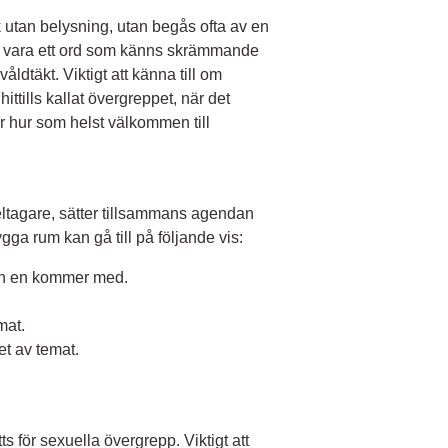
k utan belysning, utan begås ofta av en
kan vara ett ord som känns skrämmande
våldtäkt. Viktigt att känna till om
hittills kallat övergreppet, när det
r hur som helst välkommen till
tagare, sätter tillsammans agendan
ygga rum kan gå till på följande vis:
och en kommer med.
mat.
et av temat.
s för sexuella övergrepp. Viktigt att