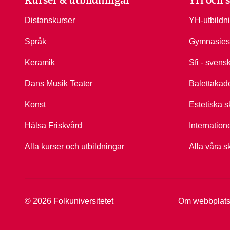
Distanskurser
YH-utbildn
Språk
Gymnasies
Keramik
Sfi - svens
Dans Musik Teater
Balettakad
Konst
Estetiska s
Hälsa Friskvård
Internation
Alla kurser och utbildningar
Alla våra s
Om webbplat
© 2026 Folkuniversitetet