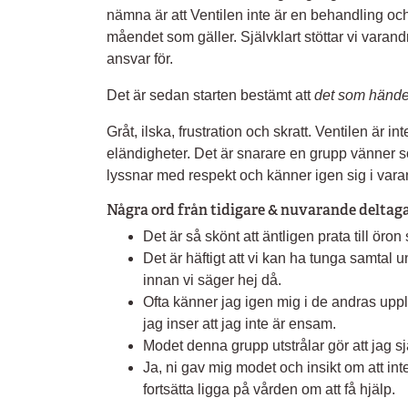
nämna är att Ventilen inte är en behandling oc
måendet som gäller. Självklart stöttar vi varan
ansvar för.
Det är sedan starten bestämt att
det som händer
Gråt, ilska, frustration och skratt. Ventilen är in
eländigheter. Det är snarare en grupp vänner s
lyssnar med respekt och känner igen sig i vara
Några ord från tidigare & nuvarande deltag
Det är så skönt att äntligen prata till öron
Det är häftigt att vi kan ha tunga samtal u
innan vi säger hej då.
Ofta känner jag igen mig i de andras upple
jag inser att jag inte är ensam.
Modet denna grupp utstrålar gör att jag själ
Ja, ni gav mig modet och insikt om att in
fortsätta ligga på vården om att få hjälp.