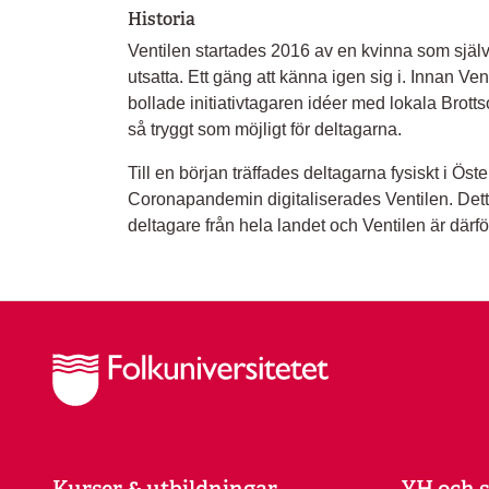
Historia
Ventilen startades 2016 av en kvinna som själv
utsatta. Ett gäng att känna igen sig i. Innan Ve
bollade initiativtagaren idéer med lokala Brottso
så tryggt som möjligt för deltagarna.
Till en början träffades deltagarna fysiskt i Ös
Coronapandemin digitaliserades Ventilen. Detta
deltagare från hela landet och Ventilen är därför 
Kurser & utbildningar
YH och s