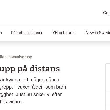
Om 
en
För arbetssökande
YH och skolor
New in Swed
ilen, samtalsgrupp
rupp på distans
 är kvinna och någon gång i
ergrepp. I vuxen ålder, som barn
ygghet. Just nu söker vi efter
ills vidare.