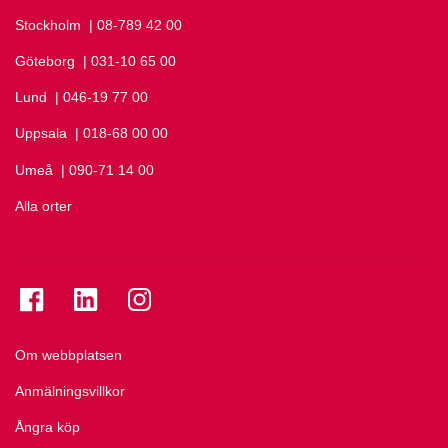
Stockholm
Ring Stockholm på
| 08-789 42 00
Göteborg
Ring Göteborg på
| 031-10 65 00
Lund
Ring Lund på
| 046-19 77 00
Uppsala
Ring Uppsala på
| 018-68 00 00
Umeå
Ring Umeå på
| 090-71 14 00
Alla orter
Se folkuniversitetet på Facebook
Se folkuniversitetet på LinkedIn
Se folkuniversitetet på Instagram
Om webbplatsen
Anmälningsvillkor
Ångra köp