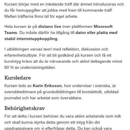
Kursen börjar med en inledande träff där ämnet introduceras och
du får hemuppgifter att jobba med fram till kommande träff.
Mellan träffarna finns tid för eget arbete.
Hela kursen är på
distans live
över plattformen
Microsoft
Teams
. Du måste därför ha tillgång till
dator eller platta med
stabil internetuppkoppling
.
I utbildningen varvas teori med reflektion, diskussion och
erfarenhetsutbyte. För att bli godkänd på kursen och få ett
kursintyg krävs att du är närvarande och aktivt deltagande minst
80 % av undervisningstiden.
Kursledare
Kursen leds av
Karin Eriksson
, hon undervisar i svenska, är
svenskbedömare på grundutbildningen till kontakttolk, utbildad
journalist och har arbetat som översättare.
Behörighetskrav
För att delta i kursen behöver du vara aktivt arbetande som tolk
och skall kunna styrka detta genom ett intyg från din
uppdragsgivare om vi efterfrågar detta. Du kan också vara