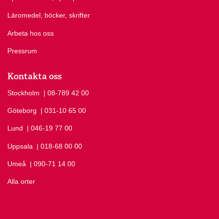
Läromedel, böcker, skrifter
Arbeta hos oss
Pressrum
Kontakta oss
Stockholm
Ring Stockholm på
| 08-789 42 00
Göteborg
Ring Göteborg på
| 031-10 65 00
Lund
Ring Lund på
| 046-19 77 00
Uppsala
Ring Uppsala på
| 018-68 00 00
Umeå
Ring Umeå på
| 090-71 14 00
Alla orter