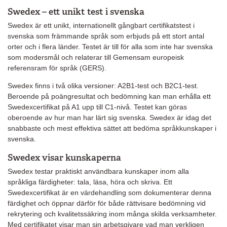
Swedex – ett unikt test i svenska
Swedex är ett unikt, internationellt gångbart certifikatstest i
svenska som främmande språk som erbjuds på ett stort antal
orter och i flera länder. Testet är till för alla som inte har svenska
som modersmål och relaterar till Gemensam europeisk
referensram för språk (GERS).
Swedex finns i två olika versioner: A2B1-test och B2C1-test.
Beroende på poängresultat och bedömning kan man erhålla ett
Swedexcertifikat på A1 upp till C1-nivå. Testet kan göras
oberoende av hur man har lärt sig svenska. Swedex är idag det
snabbaste och mest effektiva sättet att bedöma språkkunskaper i
svenska.
Swedex visar kunskaperna
Swedex testar praktiskt användbara kunskaper inom alla
språkliga färdigheter: tala, läsa, höra och skriva. Ett
Swedexcertifikat är en värdehandling som dokumenterar denna
färdighet och öppnar därför för både rättvisare bedömning vid
rekrytering och kvalitetssäkring inom många skilda verksamheter.
Med certifikatet visar man sin arbetsgivare vad man verkligen