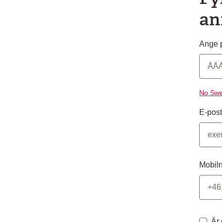
an
Ange p
No Swe
E-post
Mobil
Är