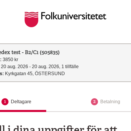
dex test - B2/C1 (505835)
:
3850 kr
20 aug. 2026 - 20 aug. 2026, 1 tillfälle
s:
Kyrkgatan 45, ÖSTERSUND
1
2
Deltagare
Aktuellt steg
Betalning
ll i dina uppgifter för att