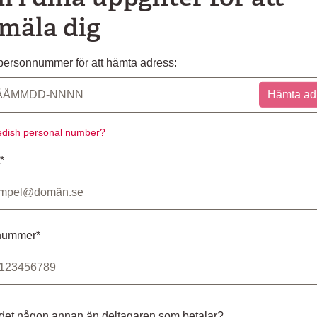
mäla dig
ersonnummer för att hämta adress:
Hämta ad
dish personal number?
*
nummer*
 det någon annan än deltagaren som betalar?