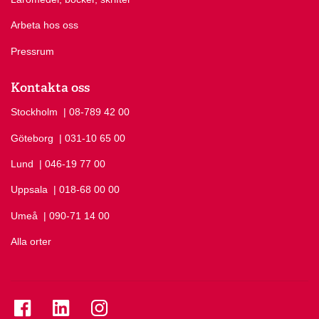
Arbeta hos oss
Pressrum
Kontakta oss
Stockholm
Ring Stockholm på
| 08-789 42 00
Göteborg
Ring Göteborg på
| 031-10 65 00
Lund
Ring Lund på
| 046-19 77 00
Uppsala
Ring Uppsala på
| 018-68 00 00
Umeå
Ring Umeå på
| 090-71 14 00
Alla orter
Se folkuniversitetet på Facebook
Se folkuniversitetet på LinkedIn
Se folkuniversitetet på Instagram