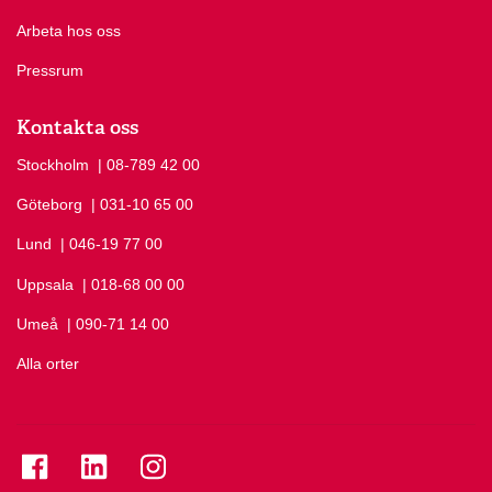
Arbeta hos oss
Pressrum
Kontakta oss
Stockholm
Ring Stockholm på
| 08-789 42 00
Göteborg
Ring Göteborg på
| 031-10 65 00
Lund
Ring Lund på
| 046-19 77 00
Uppsala
Ring Uppsala på
| 018-68 00 00
Umeå
Ring Umeå på
| 090-71 14 00
Alla orter
Se folkuniversitetet på Facebook
Se folkuniversitetet på LinkedIn
Se folkuniversitetet på Instagram