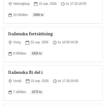
Plats
Startdatum
Tid
Helsingborg
15 sep. 2026
tis 17:25-18:55
Ordinarie pris
Antal tillfällen
10 tillfällen
2095 kr
Italienska fortsättning
Plats
Startdatum
Tid
Visby
22 sep. 2026
tis 18:00-19:30
Ordinarie pris
Antal tillfällen
8 tillfällen
1825 kr
Italienska B1 del 1
Plats
Startdatum
Tid
Umeå
15 sep. 2026
tis 17:30-19:00
Ordinarie pris
Antal tillfällen
7 tillfällen
1575 kr