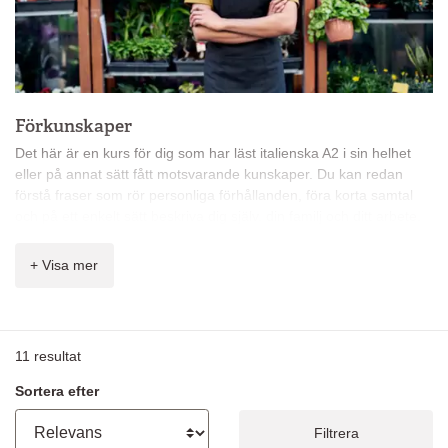
Förkunskaper
Det här är en kurs för dig som har läst italienska A2 i sin helhet
eller på annat sätt fått motsvarande kunskaper. Du kan redan
förstå fraser som rör personliga förhållanden, föra korta samtal
och på ett enkelt sätt beskriva dig själv, din familj och ditt arbete.
Mål
+ Visa mer
Målet för nivå B1* är att du oförberedd ska kunna delta i
vardagliga samtal, länka ihop fraser och förklara dina åsikter.
Innehåll
11
resultat
På kursen får du lära dig:
Sortera efter
förstå tydligt standardspråk
kommunicera i situationer som kan uppstå vid en resa
Filtrera
samtala om familj och arbete