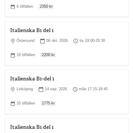
Ordinarie pris
Antal tillfällen
6 tillfällen
2350 kr
Italienska B1 del 1
Plats
Startdatum
Tid
Östersund
06 okt. 2026
tis 19:00-20:30
Ordinarie pris
Antal tillfällen
10 tillfällen
2200 kr
Italienska B1-del 1
Plats
Startdatum
Tid
Linköping
14 sep. 2026
mån 17:15-18:45
Ordinarie pris
Antal tillfällen
10 tillfällen
1775 kr
Italienska B1 del 1