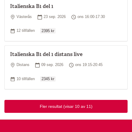
Italienska B1 del 1
Plats
Startdatum
Tid
Västerås
23 sep. 2026
ons 16:00-17:30
Ordinarie pris
Antal tillfällen
12 tillfällen
2395 kr
Italienska B1 del 1 distans live
Plats
Startdatum
Tid
Distans
09 sep. 2026
ons 19:15-20:45
Ordinarie pris
Antal tillfällen
10 tillfällen
2345 kr
Fler resultat
(visar 10 av 11)