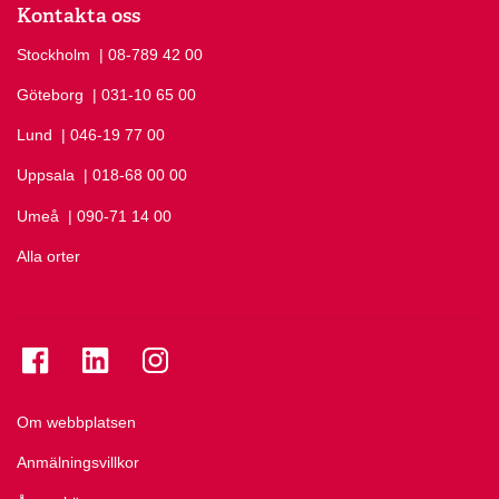
Kontakta oss
Stockholm
Ring Stockholm på
| 08-789 42 00
Göteborg
Ring Göteborg på
| 031-10 65 00
Lund
Ring Lund på
| 046-19 77 00
Uppsala
Ring Uppsala på
| 018-68 00 00
Umeå
Ring Umeå på
| 090-71 14 00
Alla orter
Se folkuniversitetet på Facebook
Se folkuniversitetet på LinkedIn
Se folkuniversitetet på Instagram
Om webbplatsen
Anmälningsvillkor