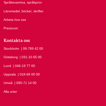
Språkexamina, språkprov
Läromedel, böcker, skrifter
Arbeta hos oss
Pressrum
Kontakta oss
Stockholm
Ring Stockholm på
| 08-789 42 00
Göteborg
Ring Göteborg på
| 031-10 65 00
Lund
Ring Lund på
| 046-19 77 00
Uppsala
Ring Uppsala på
| 018-68 00 00
Umeå
Ring Umeå på
| 090-71 14 00
Alla orter