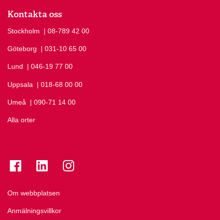
Kontakta oss
Stockholm
Ring Stockholm på
| 08-789 42 00
Göteborg
Ring Göteborg på
| 031-10 65 00
Lund
Ring Lund på
| 046-19 77 00
Uppsala
Ring Uppsala på
| 018-68 00 00
Umeå
Ring Umeå på
| 090-71 14 00
Alla orter
Se folkuniversitetet på Facebook
Se folkuniversitetet på LinkedIn
Se folkuniversitetet på Instagram
Om webbplatsen
Anmälningsvillkor