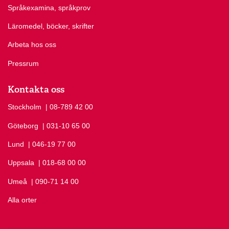
Språkexamina, språkprov
Läromedel, böcker, skrifter
Arbeta hos oss
Pressrum
Kontakta oss
Stockholm
Ring Stockholm på
| 08-789 42 00
Göteborg
Ring Göteborg på
| 031-10 65 00
Lund
Ring Lund på
| 046-19 77 00
Uppsala
Ring Uppsala på
| 018-68 00 00
Umeå
Ring Umeå på
| 090-71 14 00
Alla orter