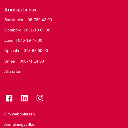
Kontakta oss
Stockholm
Ring Stockholm på
| 08-789 42 00
Göteborg
Ring Göteborg på
| 031-10 65 00
Lund
Ring Lund på
| 046-19 77 00
Uppsala
Ring Uppsala på
| 018-68 00 00
Umeå
Ring Umeå på
| 090-71 14 00
Alla orter
Se folkuniversitetet på Facebook
Se folkuniversitetet på LinkedIn
Se folkuniversitetet på Instagram
Om webbplatsen
Anmälningsvillkor