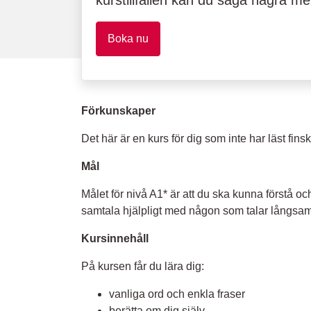
kurstillfällen kan du säga några me
Boka nu
Förkunskaper
Det här är en kurs för dig som inte har läst finsk
Mål
Målet för nivå A1* är att du ska kunna förstå 
samtala hjälpligt med någon som talar långsamt
Kursinnehåll
På kursen får du lära dig:
vanliga ord och enkla fraser
berätta om dig själv