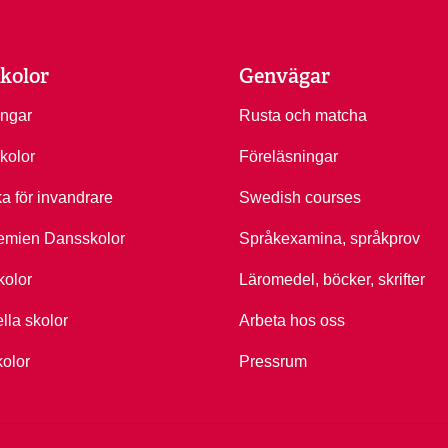
kolor
Genvägar
ingar
Rusta och matcha
kolor
Föreläsningar
ka för invandrare
Swedish courses
emien Dansskolor
Språkexamina, språkprov
kolor
Läromedel, böcker, skrifter
ella skolor
Arbeta hos oss
kolor
Pressrum