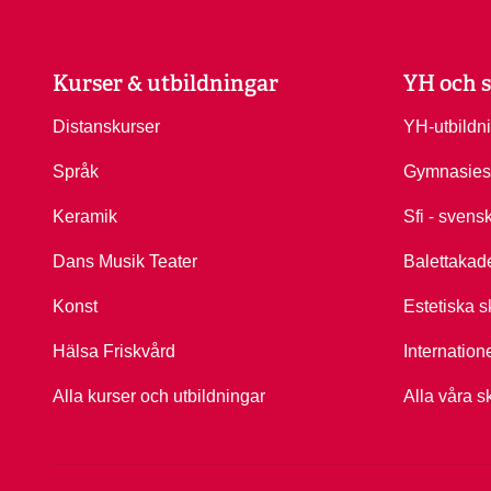
Kurser & utbildningar
YH och s
Distanskurser
YH-utbildn
Språk
Gymnasies
Keramik
Sfi - svens
Dans Musik Teater
Balettakad
Konst
Estetiska s
Hälsa Friskvård
Internation
Alla kurser och utbildningar
Alla våra s