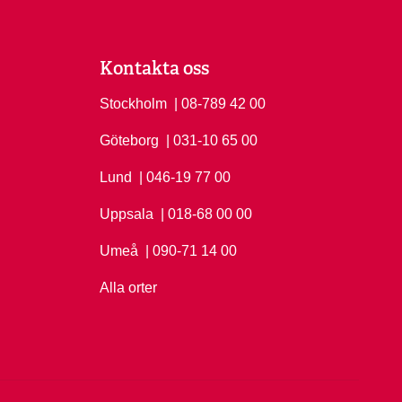
Kontakta oss
Stockholm
Ring Stockholm på
| 08-789 42 00
Göteborg
Ring Göteborg på
| 031-10 65 00
Lund
Ring Lund på
| 046-19 77 00
Uppsala
Ring Uppsala på
| 018-68 00 00
Umeå
Ring Umeå på
| 090-71 14 00
Alla orter