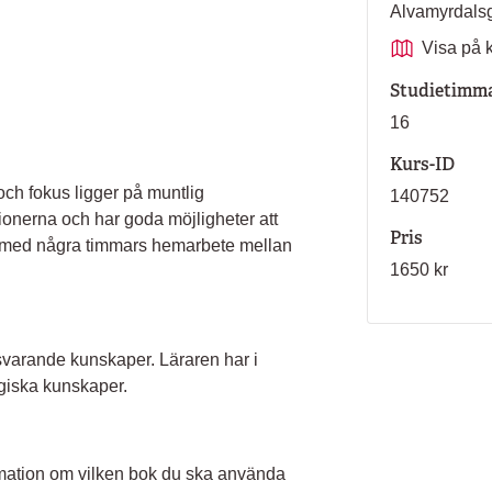
Alvamyrdals
Visa på 
Studietimm
16
Kurs-ID
ch fokus ligger på muntlig
140752
ionerna och har goda möjligheter att
Pris
 med några timmars hemarbete mellan
1650 kr
svarande kunskaper. Läraren har i
iska kunskaper.
nformation om vilken bok du ska använda