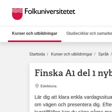
Hoppa till huvudinnehåll
Kurser och utbildningar
(Aktuell sida)
Studiecirklar och samarb
Startsida
Kurser och utbildningar
Språk
Finska A1 del 1 ny
Plats
Eskilstuna
Lär dig att klara enkla vardagssitu
om vägen och presentera dig. Efter