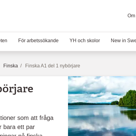
Om 
eten
För arbetssökande
YH och skolor
New in Sw
Finska
Finska A1 del 1 nybörjare
börjare
ationer som att fråga
 bara ett par