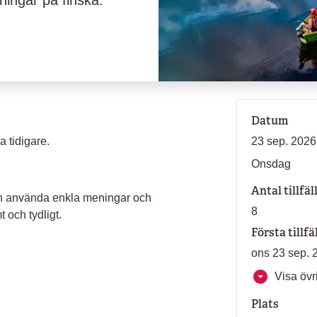
ningar på finska.
Datum
a tidigare.
23 sep. 2026
Onsdag
Antal tillfäl
och använda enkla meningar och
8
 och tydligt.
Första tillfä
ons 23 sep. 
Visa övri
Plats