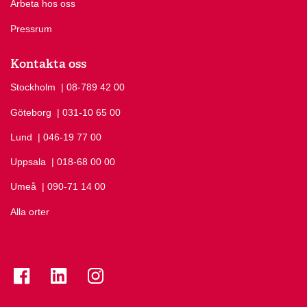
Arbeta hos oss
Pressrum
Kontakta oss
Stockholm
Ring Stockholm på
| 08-789 42 00
Göteborg
Ring Göteborg på
| 031-10 65 00
Lund
Ring Lund på
| 046-19 77 00
Uppsala
Ring Uppsala på
| 018-68 00 00
Umeå
Ring Umeå på
| 090-71 14 00
Alla orter
Se folkuniversitetet på Facebook
Se folkuniversitetet på LinkedIn
Se folkuniversitetet på Instagram