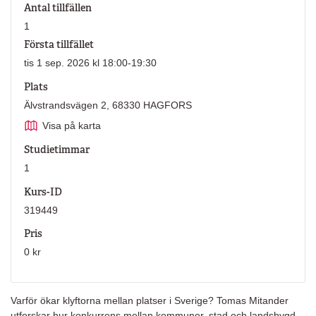
Antal tillfällen
1
Första tillfället
tis 1 sep. 2026 kl 18:00-19:30
Plats
Älvstrandsvägen 2, 68330 HAGFORS
Visa på karta
Studietimmar
1
Kurs-ID
319449
Pris
0 kr
Varför ökar klyftorna mellan platser i Sverige? Tomas Mitander
utforskar hur konkurrens mellan kommuner, stad och landsbygd