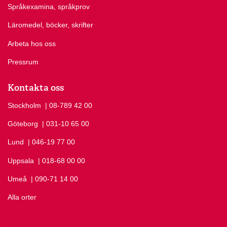
Språkexamina, språkprov
Läromedel, böcker, skrifter
Arbeta hos oss
Pressrum
Kontakta oss
Stockholm
Ring Stockholm på
| 08-789 42 00
Göteborg
Ring Göteborg på
| 031-10 65 00
Lund
Ring Lund på
| 046-19 77 00
Uppsala
Ring Uppsala på
| 018-68 00 00
Umeå
Ring Umeå på
| 090-71 14 00
Alla orter