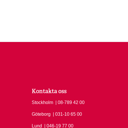
Kontakta oss
Stockholm
Ring Stockholm på
| 08-789 42 00
Göteborg
Ring Göteborg på
| 031-10 65 00
Lund
Ring Lund på
| 046-19 77 00