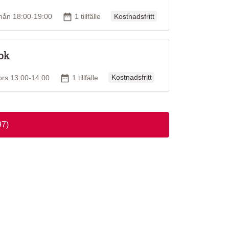
Ordinarie pris
id
Antal tillfällen
mån 18:00-19:00
1 tillfälle
Kostnadsfritt
Tok
Ordinarie pris
id
Antal tillfällen
ors 13:00-14:00
1 tillfälle
Kostnadsfritt
97)