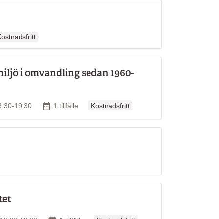
rdinarie pris
ostnadsfritt
miljö i omvandling sedan 1960-
Ordinarie pris
Antal tillfällen
18:30-19:30
1 tillfälle
Kostnadsfritt
en
tet
Ordinarie pris