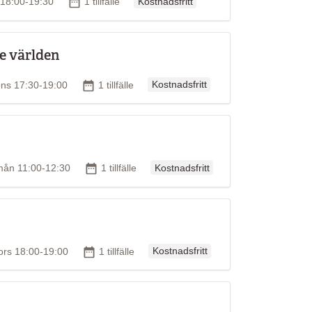
d
Antal tillfällen
s 18:00-19:30
1 tillfälle
Kostnadsfritt
e världen
Ordinarie pris
id
Antal tillfällen
ns 17:30-19:00
1 tillfälle
Kostnadsfritt
Ordinarie pris
id
Antal tillfällen
mån 11:00-12:30
1 tillfälle
Kostnadsfritt
Ordinarie pris
id
Antal tillfällen
ors 18:00-19:00
1 tillfälle
Kostnadsfritt