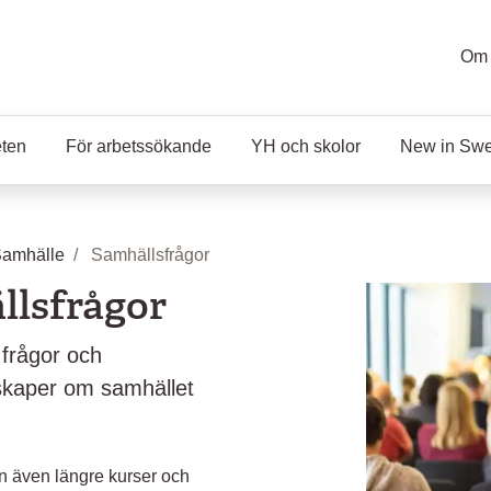
Om 
eten
För arbetssökande
YH och skolor
New in Sw
Samhälle
Samhällsfrågor
llsfrågor
 frågor och
skaper om samhället
en även längre kurser och