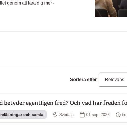
et genom att lära dig mer -
Sortera efter
d betyder egentligen fred? Och vad har freden för
Plats
Startdatum
Ti
reläsningar och samtal
Svedala
01 sep. 2026
ti