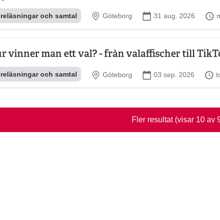
Plats
Startdatum
T
reläsningar och samtal
Göteborg
31 aug. 2026
r vinner man ett val? - från valaffischer till Tik
Plats
Startdatum
T
reläsningar och samtal
Göteborg
03 sep. 2026
t
Fler resultat
(visar 10 av 