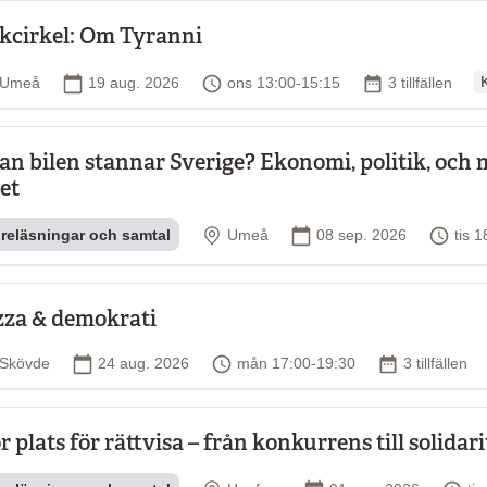
kcirkel: Om Tyranni
O
Plats
Startdatum
Tid
Antal tillfällen
Umeå
19 aug. 2026
ons 13:00-15:15
3 tillfällen
K
an bilen stannar Sverige? Ekonomi, politik, och 
let
Plats
Startdatum
Tid
reläsningar och samtal
Umeå
08 sep. 2026
tis 
zza & demokrati
Plats
Startdatum
Tid
Antal tillfäll
Skövde
24 aug. 2026
mån 17:00-19:30
3 tillfällen
r plats för rättvisa – från konkurrens till solidari