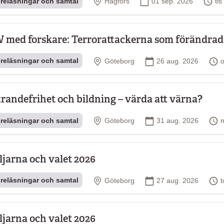
Plats
Startdatum
Ti
reläsningar och samtal
Hagfors
01 sep. 2026
ti
 med forskare: Terrorattackerna som förändrad
Plats
Startdatum
T
reläsningar och samtal
Göteborg
26 aug. 2026
o
trandefrihet och bildning – värda att värna?
Plats
Startdatum
T
reläsningar och samtal
Göteborg
31 aug. 2026
ljarna och valet 2026
Plats
Startdatum
T
reläsningar och samtal
Göteborg
27 aug. 2026
t
ljarna och valet 2026