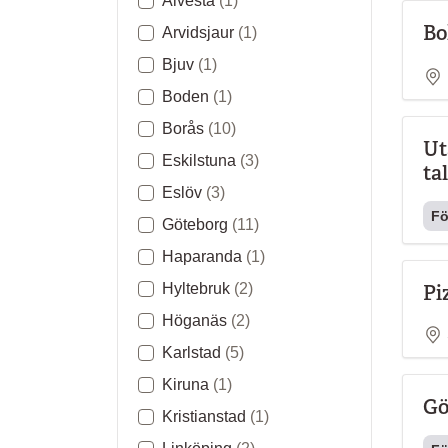
Alvesta
(1)
Bo
Arvidsjaur
(1)
Bjuv
(1)
Boden
(1)
Borås
(10)
Ut
Eskilstuna
(3)
ta
Eslöv
(3)
Fö
Göteborg
(11)
Haparanda
(1)
Pi
Hyltebruk
(2)
Höganäs
(2)
Karlstad
(5)
Kiruna
(1)
Gö
Kristianstad
(1)