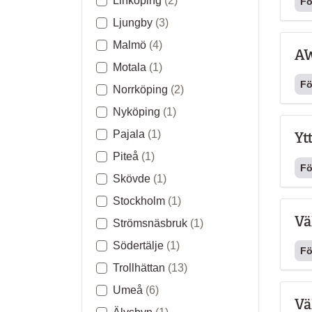
Linköping
(2)
Fö
Ljungby
(3)
Malmö
(4)
AW
Motala
(1)
Fö
Norrköping
(2)
Nyköping
(1)
Pajala
(1)
Yt
Piteå
(1)
Fö
Skövde
(1)
Stockholm
(1)
Vä
Strömsnäsbruk
(1)
Södertälje
(1)
Fö
Trollhättan
(13)
Umeå
(6)
Vä