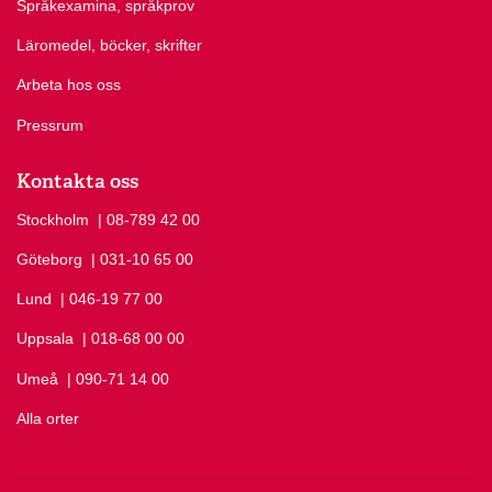
Språkexamina, språkprov
Läromedel, böcker, skrifter
Arbeta hos oss
Pressrum
Kontakta oss
Stockholm
Ring Stockholm på
| 08-789 42 00
Göteborg
Ring Göteborg på
| 031-10 65 00
Lund
Ring Lund på
| 046-19 77 00
Uppsala
Ring Uppsala på
| 018-68 00 00
Umeå
Ring Umeå på
| 090-71 14 00
Alla orter