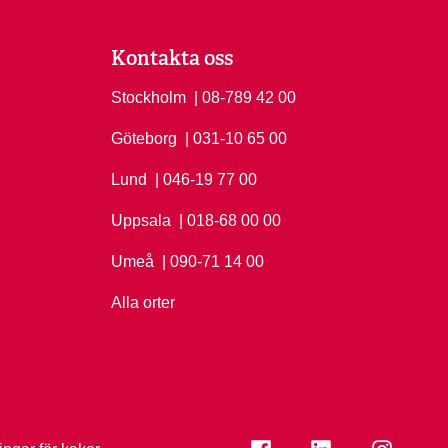
Kontakta oss
Stockholm
Ring Stockholm på
| 08-789 42 00
Göteborg
Ring Göteborg på
| 031-10 65 00
Lund
Ring Lund på
| 046-19 77 00
Uppsala
Ring Uppsala på
| 018-68 00 00
Umeå
Ring Umeå på
| 090-71 14 00
Alla orter
Se folkuniversitetet på
Se folkuniversi
Se folk