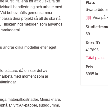
urstillfällena för att du ska få de
Plats
dividuell handledning och arbete med
Svartbröder
en. Vid behov hålls gemensamma
Visa på 
npassa dina projekt så att du ska nå
e. Tillskärningsmetoden som används
Studietimm
ärarakademi.
39
Kurs-ID
u ändrar olika modeller efter eget
417893
Fåtal platser
Pris
fortsättare, då en stor del av
3995 kr
får arbeta med moment som är
ättningar.
riga materialkostnader. Miniräknare,
appnålar, vitt A4-papper, suddgummi,