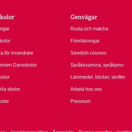
kolor
Genvägar
ingar
Rusta och matcha
kolor
Föreläsningar
ka för invandrare
Swedish courses
emien Dansskolor
Språkexamina, språkprov
kolor
Läromedel, böcker, skrifter
ella skolor
Arbeta hos oss
kolor
Pressrum