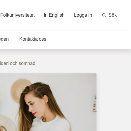
Folkuniversitetet
In English
Logga in
Sök
eden
Kontakta oss
ädderi och sömnad