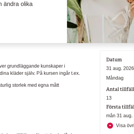
 ändra olika
Datum
ver grundläggande kunskaper i
31 aug. 2026
ina kläder själv. På kursen ingår t.ex.
Måndag
aturlig storlek med egna mått
Antal tillfäl
13
Första tillfä
mån 31 aug. 
Visa övri