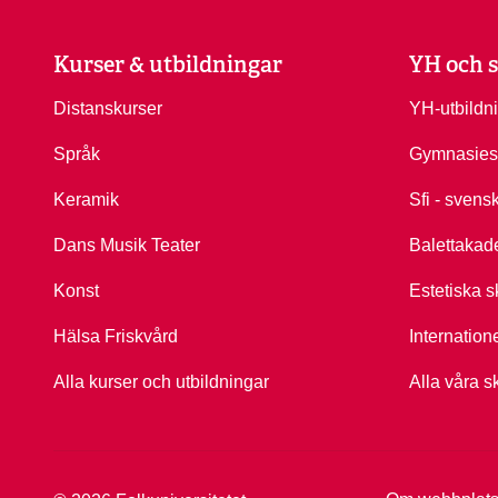
Kurser & utbildningar
YH och s
Distanskurser
YH-utbildn
Språk
Gymnasies
Keramik
Sfi - svens
Dans Musik Teater
Balettakad
Konst
Estetiska s
Hälsa Friskvård
Internation
Alla kurser och utbildningar
Alla våra s