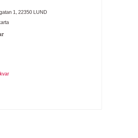
sgatan 1, 22350 LUND
karta
ar
 kvar