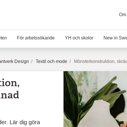
Om 
eten
För arbetssökande
YH och skolor
New in Sw
ntverk Design
Textil och mode
Mönsterkonstruktion, skr
ion,
mnad
der. Lär dig göra