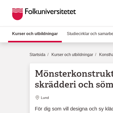
Hoppa till huvudinnehåll
Kurser och utbildningar
(Aktuell sida)
Studiecirklar och samarb
Startsida
Kurser och utbildningar
Konstha
Mönsterkonstrukt
skrädderi och sö
Plats
Lund
För dig som vill designa och sy klä