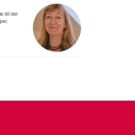
 till det
per.