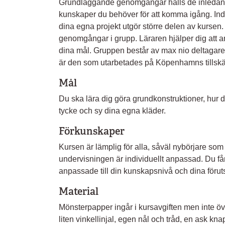
Grundläggande genomgångar hålls de inledande k
kunskaper du behöver för att komma igång. In
dina egna projekt utgör större delen av kurs
genomgångar i grupp. Läraren hjälper dig att a
dina mål. Gruppen består av max nio deltagar
är den som utarbetades på Köpenhamns tillsk
Mål
Du ska lära dig göra grundkonstruktioner, hur d
tycke och sy dina egna kläder.
Förkunskaper
Kursen är lämplig för alla, såväl nybörjare som 
undervisningen är individuellt anpassad. Du 
anpassade till din kunskapsnivå och dina föruts
Material
Mönsterpapper ingår i kursavgiften men inte öv
liten vinkellinjal, egen nål och tråd, en ask kn