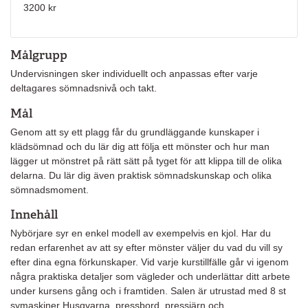
3200 kr
Målgrupp
Undervisningen sker individuellt och anpassas efter varje
deltagares sömnadsnivå och takt.
Mål
Genom att sy ett plagg får du grundläggande kunskaper i
klädsömnad och du lär dig att följa ett mönster och hur man
lägger ut mönstret på rätt sätt på tyget för att klippa till de olika
delarna. Du lär dig även praktisk sömnadskunskap och olika
sömnadsmoment.
Innehåll
Nybörjare syr en enkel modell av exempelvis en kjol. Har du
redan erfarenhet av att sy efter mönster väljer du vad du vill sy
efter dina egna förkunskaper. Vid varje kurstillfälle går vi igenom
några praktiska detaljer som vägleder och underlättar ditt arbete
under kursens gång och i framtiden. Salen är utrustad med 8 st
symaskiner Husqvarna, pressbord, pressjärn och