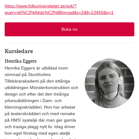
https://www.folkuniversitetet.se/sok/?
query=kl%C3%A4ds%C3%B6mnad&s=2&ll=13450&p=1
Boka nu
Kursledare
Henrika Eggers
Henrika Eggers är utbildad inom
sömnad på Stockholms
Tillskärarakademi på den ettåriga
utbildningen Mönsterkonstruktion och
design och efter det den treåriga
yrkesutbildningen i Dam- och
klänningsskrädderi. Hon har arbetat
på teaterskrädderi och med remake
på HMS’ syateljé där man ger gamla
och trasiga plagg nytt liv. Idag driver
hon eget företag med egen ateljé