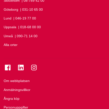
Stockholm
Ring Stockholm på
| 08-789 42 00
Göteborg
Ring Göteborg på
| 031-10 65 00
Lund
Ring Lund på
| 046-19 77 00
Uppsala
Ring Uppsala på
| 018-68 00 00
Umeå
Ring Umeå på
| 090-71 14 00
Alla orter
Se folkuniversitetet på Facebook
Se folkuniversitetet på LinkedIn
Se folkuniversitetet på Instagram
Om webbplatsen
Anmälningsvillkor
Ångra köp
Personuppgifter