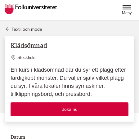
Hoppa till huvudinnehåll
Meny
Textil och mode
Klädsömnad
Plats
Stockholm
En kurs i klädsömnad där du syr ett plagg efter
färdigköpt mönster. Du väljer själv vilket plagg
du syr. I våra lokaler finns symaskiner,
tillklippningsbord, och pressbord.
Boka nu
Datum