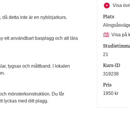
Visa övri
Plats
, då detta inte är en nybörjarkurs.
Alingsåsväg
Visa på 
y ett användbart basplagg och att lära
Studietimm
21
Kurs-ID
ar, tygsax och måttband. I lokalen
on.
319238
Pris
1950 kr
och mönsterkonstruktion. Du får
tt lyckas med ditt plagg.