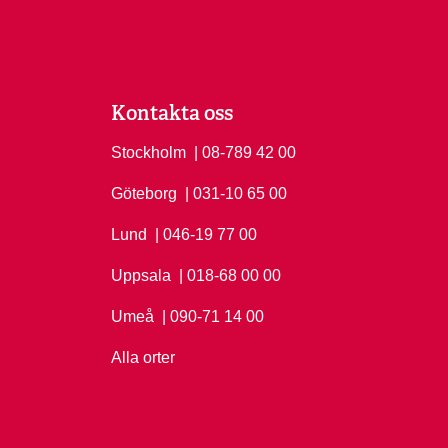
Kontakta oss
Stockholm
Ring Stockholm på
| 08-789 42 00
Göteborg
Ring Göteborg på
| 031-10 65 00
Lund
Ring Lund på
| 046-19 77 00
Uppsala
Ring Uppsala på
| 018-68 00 00
Umeå
Ring Umeå på
| 090-71 14 00
Alla orter