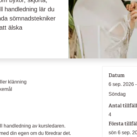
som byxor, skjorta,
ll handledning lär du
nda sömnadstekniker
att älska
Datum
ller klänning
6 sep. 2026 -
skemål
Söndag
Antal tillfäl
4
Första tillfä
ell handledning av kursledaren.
sön 6 sep. 2
 med din egen om du föredrar det.