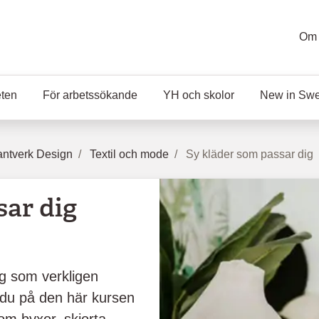
Om 
eten
För arbetssökande
YH och skolor
New in Sw
ntverk Design
Textil och mode
Sy kläder som passar dig
sar dig
gg som verkligen
r du på den här kursen