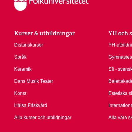
Kurser & utbildningar
YH och s
Distanskurser
YH-utbildn
Språk
Gymnasies
Keramik
Sfi - svens
Dans Musik Teater
Balettakad
Konst
Estetiska s
Hälsa Friskvård
Internation
Alla kurser och utbildningar
Alla våra s