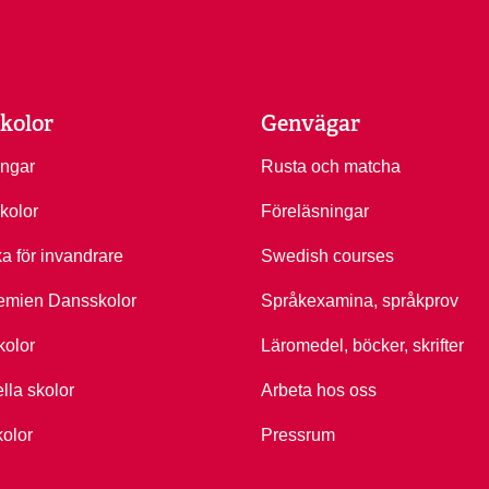
kolor
Genvägar
ingar
Rusta och matcha
kolor
Föreläsningar
ka för invandrare
Swedish courses
emien Dansskolor
Språkexamina, språkprov
kolor
Läromedel, böcker, skrifter
ella skolor
Arbeta hos oss
kolor
Pressrum