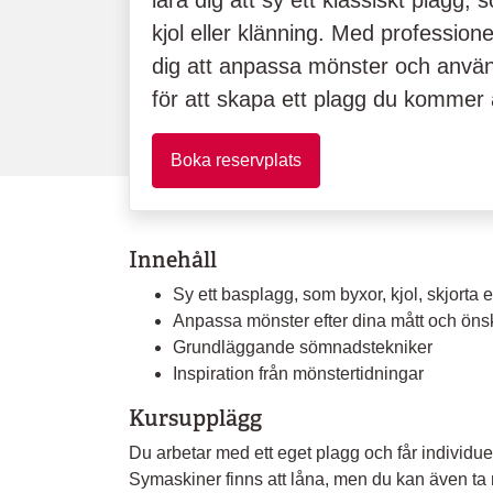
lära dig att sy ett klassiskt plagg, 
kjol eller klänning. Med professione
dig att anpassa mönster och anvä
för att skapa ett plagg du kommer 
Boka reservplats
Innehåll
Sy ett basplagg, som byxor, kjol, skjorta e
Anpassa mönster efter dina mått och ön
Grundläggande sömnadstekniker
Inspiration från mönstertidningar
Kursupplägg
Du arbetar med ett eget plagg och får individu
Symaskiner finns att låna, men du kan även ta