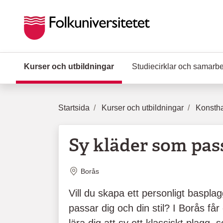
Hoppa till huvudinnehåll
Kurser och utbildningar
(Aktuell sida)
Studiecirklar och samarb
Startsida
Kurser och utbildningar
Konstha
Sy kläder som pas
Plats
Borås
Vill du skapa ett personligt baspla
passar dig och din stil? I Borås få