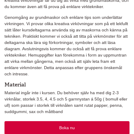
kreativa virkövningar lär du dig att virka med grundmaskorna, och
du kommer även att få prova på enklare virktekniker.
Genomgång av grundmaskor och enklare tips som underlättar
virkningen. Vi provar olika kreativa virkövningar som på ett lekfullt
sätt låter kursdeltagarna använda sig av maskorna och känna på
tekniken. Praktiskt kommer vi också att titta på virkmönster för att
deltagarna ska lära sig förkortningar, symboler och att läsa
diagram. Avslutningsvis kommer du också att få prova enklare
virktekniker. Hemuppgifter kan förekomma i form av uppmuntran
att virka mellan gångerna, men också att själv leta fram ett
enklare virkmönster. Detta anpassas efter gruppens önskemål
och intresse.
Material
Material ingår inte i kursen. Du behöver själv ha med dig 2-3
virknålar, storlek 3.5, 4, 4.5 och 5 garnnystan á 50g ( bomull eller
ull) som passar i storlek till virknålen samt rutat papper, penna,
suddgummi, sax och måttband
Boka nu