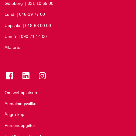
Göteborg
Ring Göteborg på
| 031-10 65 00
Lund
Ring Lund på
| 046-19 77 00
Uppsala
Ring Uppsala på
| 018-68 00 00
Umeå
Ring Umeå på
| 090-71 14 00
Alla orter
Se folkuniversitetet på Facebook
Se folkuniversitetet på LinkedIn
Se folkuniversitetet på Instagram
Om webbplatsen
Anmälningsvillkor
Ångra köp
Personuppgifter