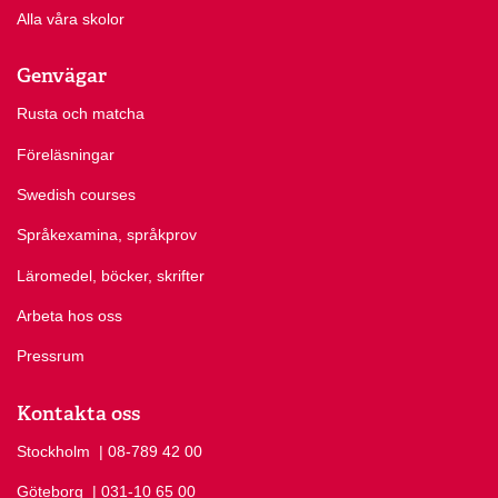
Alla våra skolor
Genvägar
Rusta och matcha
Föreläsningar
Swedish courses
Språkexamina, språkprov
Läromedel, böcker, skrifter
Arbeta hos oss
Pressrum
Kontakta oss
Stockholm
Ring Stockholm på
| 08-789 42 00
Göteborg
Ring Göteborg på
| 031-10 65 00