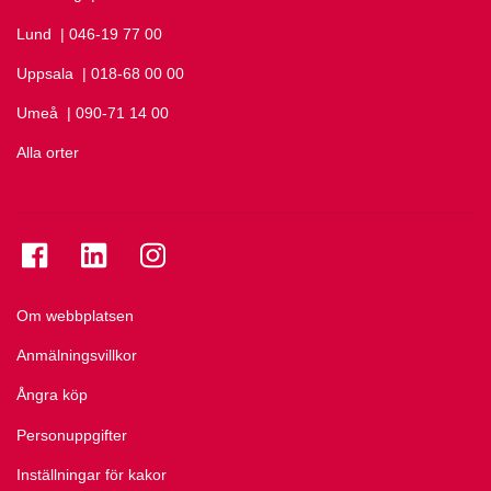
Lund
Ring Lund på
| 046-19 77 00
Uppsala
Ring Uppsala på
| 018-68 00 00
Umeå
Ring Umeå på
| 090-71 14 00
Alla orter
Se folkuniversitetet på Facebook
Se folkuniversitetet på LinkedIn
Se folkuniversitetet på Instagram
Om webbplatsen
Anmälningsvillkor
Ångra köp
Personuppgifter
Inställningar för kakor