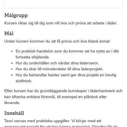
Målgrupp
Kursen riktar sig till dig som vill öva och pröva att arbeta i läder.
Mål
Under kursen kommer du att få pröva och öva bland annat:
En praktisk handsöm som du kommer att ha nytta av i ditt
fortsatta slöjdande.
Hur du underhåller och vårdar dina lädervaror.
Hur du skär till mönsterdelar till dina läderprojekt.
Hur du behandlar kanter samt ger dina projekt en trevlig
slutfinish.
Efter kursen har du grundläggande kunskaper i läderhantverk och
kan tillverka enklare föremål, till exempel en plånbok eller
liknande.
Innehåll
Teori varvas med praktiska uppgifter. Vi börjar med ett
gemensamt projekt för att lära känna materialet. Därefter får du