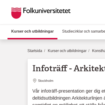
Hoppa till huvudinnehåll
Kurser och utbildningar
(Aktuell sida)
Studiecirklar och samarb
Startsida
Kurser och utbildningar
Konstha
Infoträff - Arkitek
Plats
Stockholm
Vår infoträff-presentation ger dig 
deltidsutbildningen Arkitekturlinjen