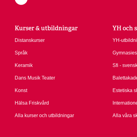
Kurser & utbildningar
YH och s
Distanskurser
YH-utbildn
Språk
Gymnasies
Keramik
Sfi - svens
Dans Musik Teater
Balettakad
Konst
Estetiska s
Hälsa Friskvård
Internation
Alla kurser och utbildningar
Alla våra s