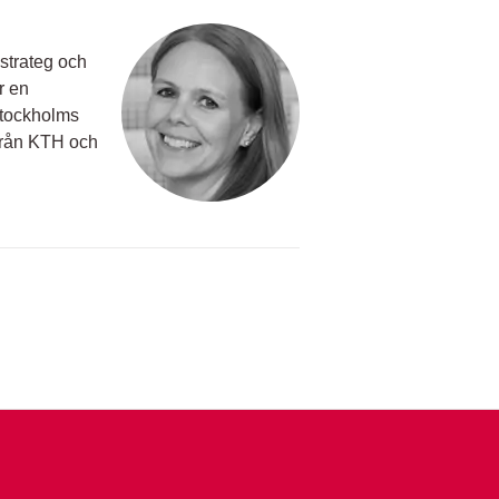
nstrateg och
r en
Stockholms
s från KTH och