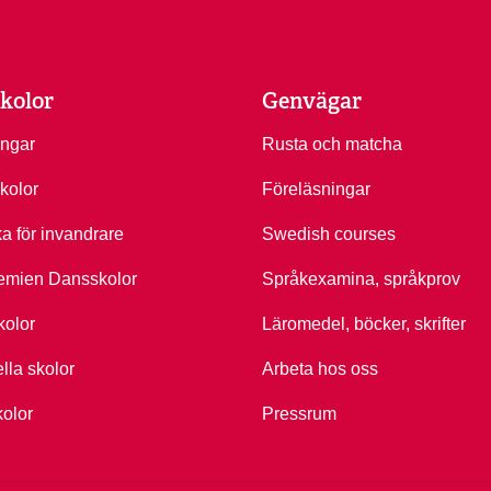
kolor
Genvägar
ingar
Rusta och matcha
kolor
Föreläsningar
ka för invandrare
Swedish courses
emien Dansskolor
Språkexamina, språkprov
kolor
Läromedel, böcker, skrifter
ella skolor
Arbeta hos oss
kolor
Pressrum