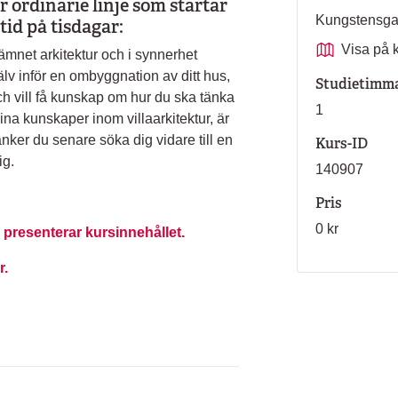
r ordinarie linje som startar
Kungstensg
tid på tisdagar:
Visa på 
 ämnet arkitektur och i synnerhet
jälv inför en ombyggnation av ditt hus,
Studietimm
ch vill få kunskap om hur du ska tänka
1
dina kunskaper inom villaarkitektur, är
änker du senare söka dig vidare till en
Kurs-ID
ig.
140907
Pris
0 kr
 presenterar kursinnehållet.
r.