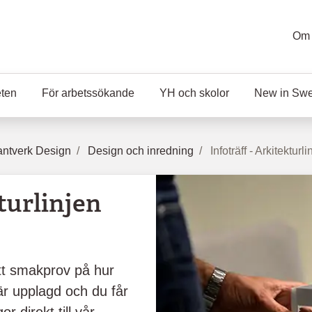
Om 
eten
För arbetssökande
YH och skolor
New in Sw
ntverk Design
Design och inredning
Infoträff - Arkitekturli
turlinjen
ett smakprov på hur
 är upplagd och du får