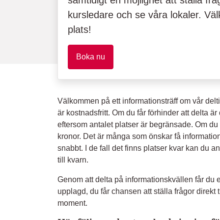
samtidigt en möjlighet att ställa fråg
kursledare och se våra lokaler. V
plats!
Boka nu
Välkommen på ett informationsträff om vår delti
är kostnadsfritt. Om du får förhinder att delta är 
eftersom antalet platser är begränsade. Om du 
kronor. Det är många som önskar få information
snabbt. I de fall det finns platser kvar kan du an
till kvarn.
Genom att delta på informationskvällen får du e
upplagd, du får chansen att ställa frågor direkt t
moment.