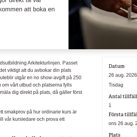
or direkt till vår
älkommen att boka en
dsutbildning Arkitekturlinjen. Passet
Datum
det viktigt att du avbokar din plats
26 aug. 2026
uteblir utgår en no show-avgift på 250
 om vårt utbud och platserna fylls
Tisdag
mäla dig direkt på plats, då gäller först
Antal tillfäl
1
tt smakprov på hur ordinarie kurs är
Första tillfä
ill vår kursledare och prova ett
ons 26 aug. 
Plats