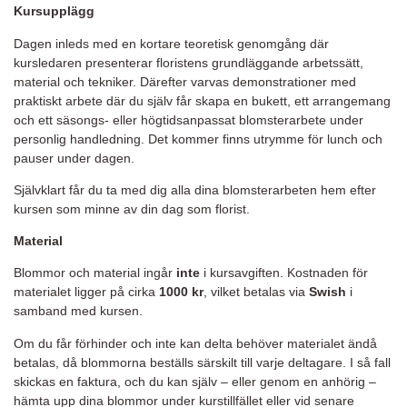
Kursupplägg
Dagen inleds med en kortare teoretisk genomgång där
kursledaren presenterar floristens grundläggande arbetssätt,
material och tekniker. Därefter varvas demonstrationer med
praktiskt arbete där du själv får skapa en bukett, ett arrangemang
och ett säsongs- eller högtidsanpassat blomsterarbete under
personlig handledning. Det kommer finns utrymme för lunch och
pauser under dagen.
Självklart får du ta med dig alla dina blomsterarbeten hem efter
kursen som minne av din dag som florist.
Material
Blommor och material ingår
inte
i kursavgiften. Kostnaden för
materialet ligger på cirka
1000 kr
, vilket betalas via
Swish
i
samband med kursen.
Om du får förhinder och inte kan delta behöver materialet ändå
betalas, då blommorna beställs särskilt till varje deltagare. I så fall
skickas en faktura, och du kan själv – eller genom en anhörig –
hämta upp dina blommor under kurstillfället eller vid senare