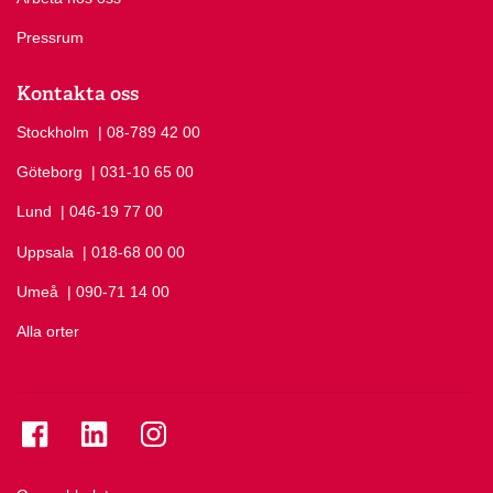
Pressrum
Kontakta oss
Stockholm
Ring Stockholm på
| 08-789 42 00
Göteborg
Ring Göteborg på
| 031-10 65 00
Lund
Ring Lund på
| 046-19 77 00
Uppsala
Ring Uppsala på
| 018-68 00 00
Umeå
Ring Umeå på
| 090-71 14 00
Alla orter
Se folkuniversitetet på Facebook
Se folkuniversitetet på LinkedIn
Se folkuniversitetet på Instagram