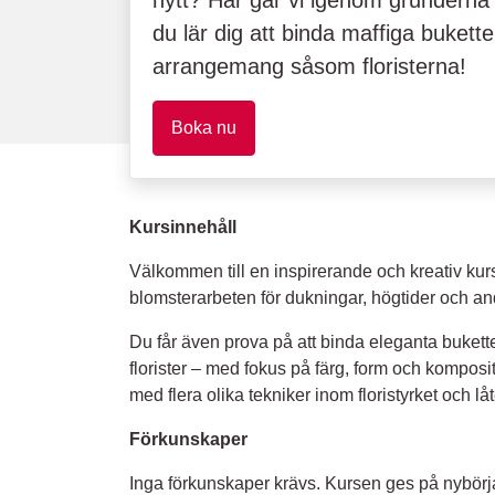
nytt? Här går vi igenom grunderna 
du lär dig att binda maffiga buket
arrangemang såsom floristerna!
Boka nu
Kursinnehåll
Välkommen till en inspirerande och kreativ kurs
blomsterarbeten för dukningar, högtider och andra
Du får även prova på att binda eleganta buket
florister – med fokus på färg, form och komposi
med flera olika tekniker inom floristyrket och lå
Förkunskaper
Inga förkunskaper krävs. Kursen ges på nybörja