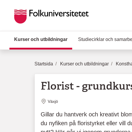
Hoppa till huvudinnehåll
Kurser och utbildningar
(Aktuell sida)
Studiecirklar och samarb
Startsida
Kurser och utbildningar
Konstha
Florist - grundkur
Plats
Växjö
Gillar du hantverk och kreativt bl
du nyfiken på floristyrket eller vill 