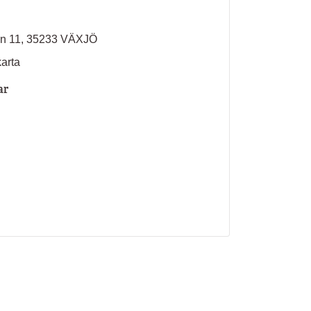
an 11, 35233 VÄXJÖ
karta
ar