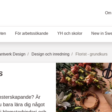
Om 
eten
För arbetssökande
YH och skolor
New in Sw
ntverk Design
Design och inredning
Florist - grundkurs
s
omsterskapande? Är
du bara lära dig något