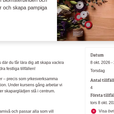
i blomsterbinderi och
ter och skapa pampiga
Datum
 där du får lära dig att skapa vackra
8 okt. 2026 -
 festliga tillfällen!
Torsdag
ter – precis som yrkesverksamma
Antal tillfäl
tion. Under kursens gång arbetar vi
4
ter skaparglädjen stå i centrum.
Första tillfä
tors 8 okt. 2
Visa övri
rnivå och passar alla som vill