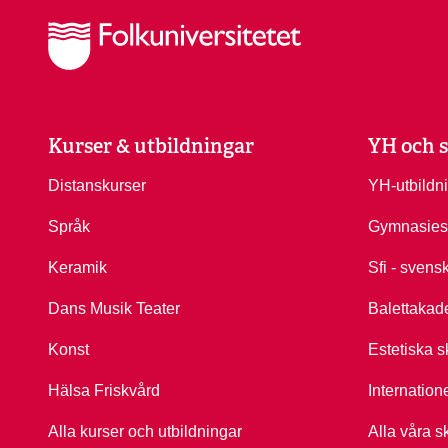
Kurser & utbildningar
YH och s
Distanskurser
YH-utbildn
Språk
Gymnasies
Keramik
Sfi - svens
Dans Musik Teater
Balettakad
Konst
Estetiska s
Hälsa Friskvård
Internation
Alla kurser och utbildningar
Alla våra s