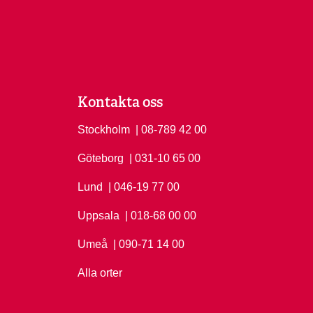
Kontakta oss
Stockholm
Ring Stockholm på
| 08-789 42 00
Göteborg
Ring Göteborg på
| 031-10 65 00
Lund
Ring Lund på
| 046-19 77 00
Uppsala
Ring Uppsala på
| 018-68 00 00
Umeå
Ring Umeå på
| 090-71 14 00
Alla orter