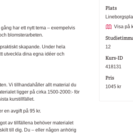
Plats
Lineborgspl
Visa på 
je gång har ett nytt tema – exempelvis
och blomsterarbeten.
Studietimm
praktiskt skapande. Under hela
12
tt utveckla dina egna idéer och
Kurs-ID
418131
Pris
en. Vi tillhandahåller allt material du
1045 kr
terialet ligger på cirka 1500-2000:- för
ta kurstillfället.
r en avgift på 95 kr.
ot av tillfällena behöver materialet
ilt till dig. Du – eller någon anhörig