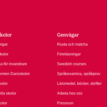
kolor
Genvägar
ingar
Rusta och matcha
kolor
Föreläsningar
ka för invandrare
Swedish courses
emien Dansskolor
Språkexamina, språkprov
kolor
Läromedel, böcker, skrifter
ella skolor
Arbeta hos oss
kolor
Pressrum