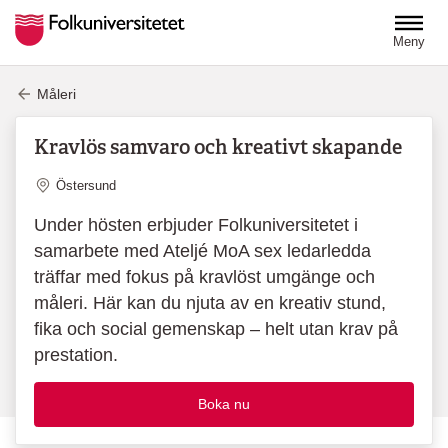
Hoppa till huvudinnehåll
Meny
Måleri
Kravlös samvaro och kreativt skapande
Plats
Östersund
Under hösten erbjuder Folkuniversitetet i
samarbete med Ateljé MoA sex ledarledda
träffar med fokus på kravlöst umgänge och
måleri. Här kan du njuta av en kreativ stund,
fika och social gemenskap – helt utan krav på
prestation.
Boka nu