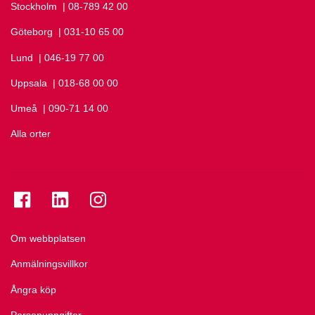
Stockholm
Ring Stockholm på
| 08-789 42 00
Göteborg
Ring Göteborg på
| 031-10 65 00
Lund
Ring Lund på
| 046-19 77 00
Uppsala
Ring Uppsala på
| 018-68 00 00
Umeå
Ring Umeå på
| 090-71 14 00
Alla orter
Se folkuniversitetet på Facebook
Se folkuniversitetet på LinkedIn
Se folkuniversitetet på Instagram
Om webbplatsen
Anmälningsvillkor
Ångra köp
Personuppgifter