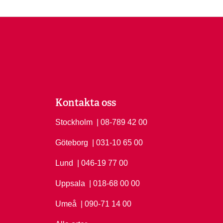
Kontakta oss
Stockholm
Ring Stockholm på
| 08-789 42 00
Göteborg
Ring Göteborg på
| 031-10 65 00
Lund
Ring Lund på
| 046-19 77 00
Uppsala
Ring Uppsala på
| 018-68 00 00
Umeå
Ring Umeå på
| 090-71 14 00