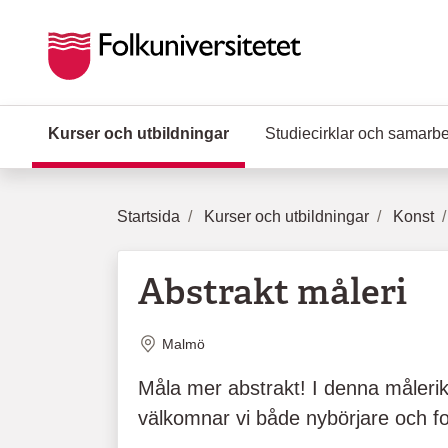
Hoppa till huvudinnehåll
Kurser och utbildningar
(Aktuell sida)
Studiecirklar och samarb
Startsida
Kurser och utbildningar
Konst
Abstrakt måleri
Plats
Malmö
Måla mer abstrakt! I denna målerik
välkomnar vi både nybörjare och fo