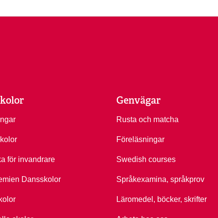
kolor
Genvägar
ingar
Rusta och matcha
kolor
Föreläsningar
ka för invandrare
Swedish courses
emien Dansskolor
Språkexamina, språkprov
kolor
Läromedel, böcker, skrifter