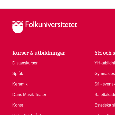
Kurser & utbildningar
YH och s
Distanskurser
YH-utbildn
Språk
Gymnasies
Keramik
Sfi - svens
Dans Musik Teater
Balettakad
Konst
Estetiska s