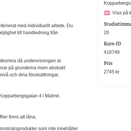
Kopparbergs
Visa på 
Studietimm
erat med individuellt arbete. Du
öjlighet till handledning från
20
Kurs-ID
418749
välkomna då undervisningen är
Pris
userar på grunderna inom abstrakt
2745 kr
nivå och dina förutsättningar.
å Kopparbergsgatan 4 i Malmö.
lier finns att låna.
konstnärsprodukter som inte innehåller