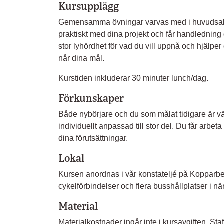
Kursupplägg
Gemensamma övningar varvas med i huvudsak i
praktiskt med dina projekt och får handledning 
stor lyhördhet för vad du vill uppnå och hjälper
når dina mål.
Kurstiden inkluderar 30 minuter lunch/dag.
Förkunskaper
Både nybörjare och du som målat tidigare är 
individuellt anpassad till stor del. Du får arbe
dina förutsättningar.
Lokal
Kursen anordnas i vår konstateljé på Kopparb
cykelförbindelser och flera busshållplatser i nä
Material
Materialkostnader ingår inte i kursavgiften. Staffl