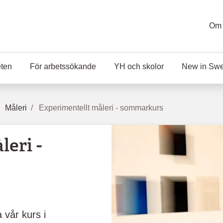
Om 
eten
För arbetssökande
YH och skolor
New in Sw
Måleri
Experimentellt måleri - sommarkurs
eri -
 vår kurs i