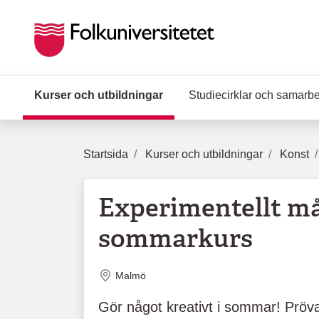
Hoppa till huvudinnehåll
Kurser och utbildningar
(Aktuell sida)
Studiecirklar och samarb
Startsida
Kurser och utbildningar
Konst
Experimentellt mål
sommarkurs
Plats
Malmö
Gör något kreativt i sommar! Pröva