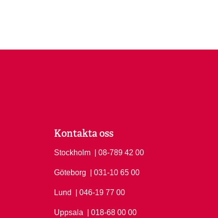
Kontakta oss
Stockholm
Ring Stockholm på
| 08-789 42 00
Göteborg
Ring Göteborg på
| 031-10 65 00
Lund
Ring Lund på
| 046-19 77 00
Uppsala
Ring Uppsala på
| 018-68 00 00