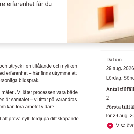
are erfarenhet får du
.
Datum
och uttryck i en tillåtande och nyfiken
29 aug. 2026
d erfarenhet – här finns utrymme att
Lördag, Sön
ersonliga bildspråk.
Antal tillfäl
 måleri. Vi låter processen vara både
2
n är samtalet – vi tittar på varandras
Första tillfä
som kan föra arbetet vidare.
lör 29 aug. 2
 att prova nytt, fördjupa ditt skapande
Visa övri