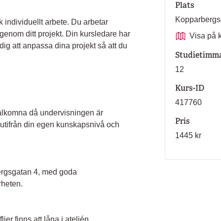
Plats
Kopparbergs
ndividuellt arbete. Du arbetar
genom ditt projekt. Din kursledare har
Visa på 
 dig att anpassa dina projekt så att du
Studietimm
12
Kurs-ID
417760
välkomna då undervisningen är
Pris
ta utifrån din egen kunskapsnivå och
1445 kr
ergsgatan 4, med goda
rheten.
ier finns att låna i ateljén.