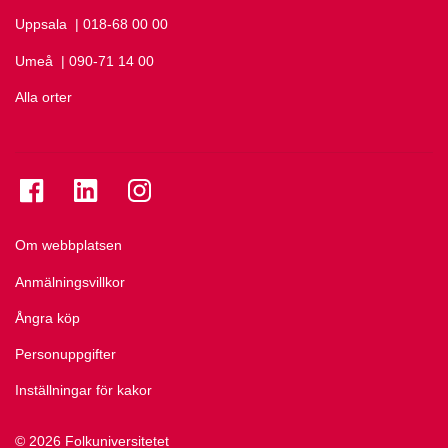
Uppsala
Ring Uppsala på
| 018-68 00 00
Umeå
Ring Umeå på
| 090-71 14 00
Alla orter
Se folkuniversitetet på Facebook
Se folkuniversitetet på LinkedIn
Se folkuniversitetet på Instagram
Om webbplatsen
Anmälningsvillkor
Ångra köp
Personuppgifter
Inställningar för kakor
© 2026 Folkuniversitetet