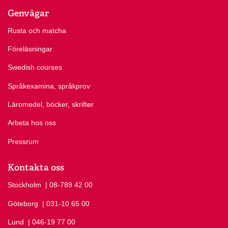
Genvägar
Rusta och matcha
Föreläsningar
Swedish courses
Språkexamina, språkprov
Läromedel, böcker, skrifter
Arbeta hos oss
Pressrum
Kontakta oss
Stockholm
Ring Stockholm på
| 08-789 42 00
Göteborg
Ring Göteborg på
| 031-10 65 00
Lund
Ring Lund på
| 046-19 77 00