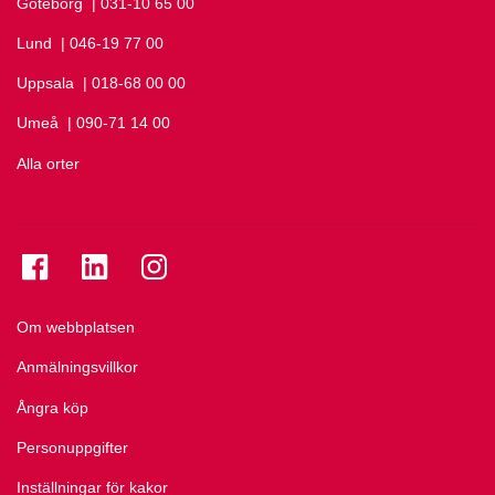
Göteborg
Ring Göteborg på
| 031-10 65 00
Lund
Ring Lund på
| 046-19 77 00
Uppsala
Ring Uppsala på
| 018-68 00 00
Umeå
Ring Umeå på
| 090-71 14 00
Alla orter
Se folkuniversitetet på Facebook
Se folkuniversitetet på LinkedIn
Se folkuniversitetet på Instagram
Om webbplatsen
Anmälningsvillkor
Ångra köp
Personuppgifter
Inställningar för kakor