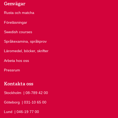
Genvägar
Rusta och matcha
Föreläsningar
Swedish courses
Språkexamina, språkprov
Läromedel, böcker, skrifter
Arbeta hos oss
Pressrum
Kontakta oss
Stockholm
Ring Stockholm på
| 08-789 42 00
Göteborg
Ring Göteborg på
| 031-10 65 00
Lund
Ring Lund på
| 046-19 77 00