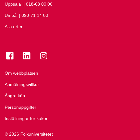
Uppsala
Ring Uppsala på
| 018-68 00 00
Umeå
Ring Umeå på
| 090-71 14 00
Alla orter
Se folkuniversitetet på Facebook
Se folkuniversitetet på LinkedIn
Se folkuniversitetet på Instagram
Om webbplatsen
Anmälningsvillkor
Ångra köp
Personuppgifter
Inställningar för kakor
© 2026 Folkuniversitetet