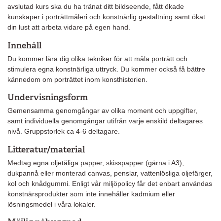
avslutad kurs ska du ha tränat ditt bildseende, fått ökade
kunskaper i porträttmåleri och konstnärlig gestaltning samt ökat
din lust att arbeta vidare på egen hand.
Innehåll
Du kommer lära dig olika tekniker för att måla porträtt och
stimulera egna konstnärliga uttryck. Du kommer också få bättre
kännedom om porträttet inom konsthistorien.
Undervisningsform
Gemensamma genomgångar av olika moment och uppgifter,
samt individuella genomgångar utifrån varje enskild deltagares
nivå. Gruppstorlek ca 4-6 deltagare.
Litteratur/material
Medtag egna oljetåliga papper, skisspapper (gärna i A3),
dukpannå eller monterad canvas, penslar, vattenlösliga oljefärger,
kol och knådgummi. Enligt vår miljöpolicy får det enbart användas
konstnärsprodukter som inte innehåller kadmium eller
lösningsmedel i våra lokaler.