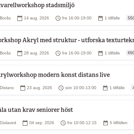
varellworkshop stadsmiljö
Ord
Plats
Startdatum
Tid
Antal tillfällen
Borås
14 aug. 2026
fre 16:00-19:00
1 tillfälle
550
rkshop Akryl med struktur - utforska texturtek
Ord
Plats
Startdatum
Tid
Antal tillfällen
Borås
28 aug. 2026
fre 16:00-19:00
1 tillfälle
650
rylworkshop modern konst distans live
O
Plats
Startdatum
Tid
Antal tillfälle
Distans
23 aug. 2026
sön 10:00-13:00
1 tillfälle
la utan krav seniorer höst
Plats
Startdatum
Tid
Antal tillfälle
Gislaved
04 sep. 2026
fre 10:00-12:15
5 tillfällen