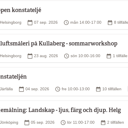
pen konstateljé
Plats
Startdatum
Tid
Antal til
Helsingborg
07 sep. 2026
mån 14:00-17:00
8 tillfäl
iluftsmåleri på Kullaberg - sommarworkshop
Plats
Startdatum
Tid
Antal till
Helsingborg
23 aug. 2026
sön 10:00-16:00
1 tillfälle
nstateljén
Plats
Startdatum
Tid
Antal tillfällen
Järfälla
04 sep. 2026
fre 10:00-13:00
10 tillfällen
jemålning: Landskap - ljus, färg och djup. Helg
Plats
Startdatum
Tid
Antal tillfäll
Jönköping
05 sep. 2026
lör 11:00-17:00
2 tillfällen