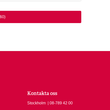
160)
Kontakta oss
Stockholm
Ring Stockholm på
| 08-789 42 00