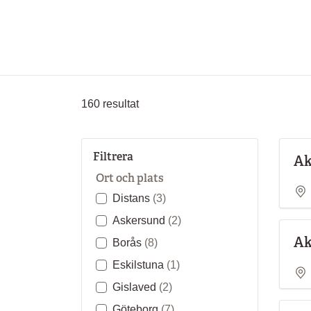
160
resultat
Filtrera
Ak
Ort och plats
Distans
(3)
Askersund
(2)
Ak
Borås
(8)
Eskilstuna
(1)
Gislaved
(2)
Göteborg
(7)