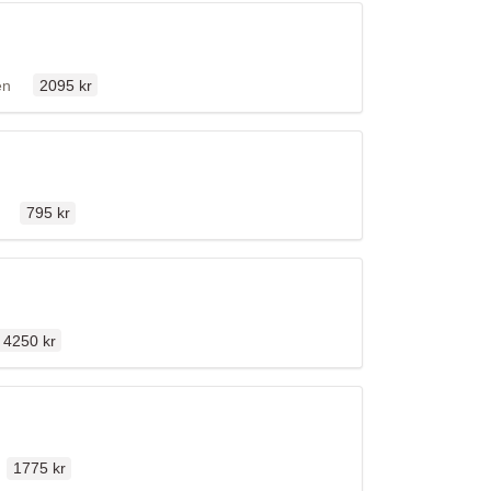
Ordinarie pris
lfällen
len
2095 kr
Ordinarie pris
fällen
795 kr
Ordinarie pris
4250 kr
Ordinarie pris
en
1775 kr