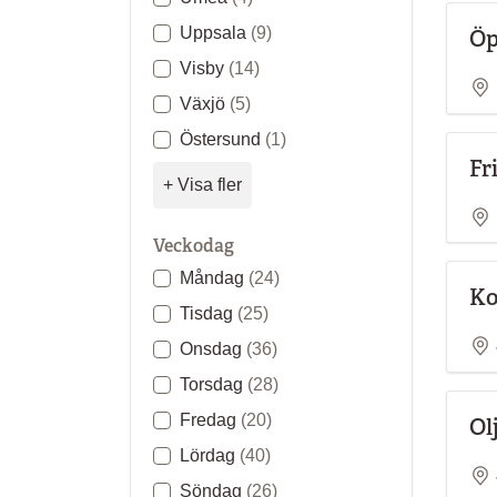
Uppsala
(9)
Öp
Visby
(14)
Växjö
(5)
Östersund
(1)
Fr
+ Visa fler
Veckodag
Måndag
(24)
Ko
Tisdag
(25)
Onsdag
(36)
Torsdag
(28)
Fredag
(20)
Ol
Lördag
(40)
Söndag
(26)