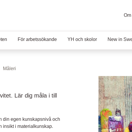
Om 
eten
För arbetssökande
YH och skolor
New in Sw
Måleri
tet. Lär dig måla i till
rån din egen kunskapsnivå och
n insikt i materialkunskap.