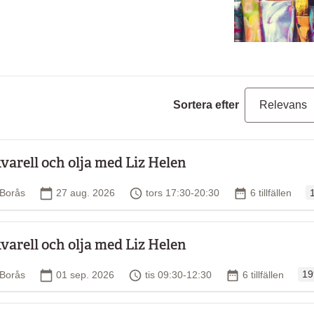
Sortera efter
varell och olja med Liz Helen
O
Plats
Startdatum
Tid
Antal tillfällen
Borås
27 aug. 2026
tors 17:30-20:30
6 tillfällen
varell och olja med Liz Helen
Ord
Plats
Startdatum
Tid
Antal tillfällen
Borås
01 sep. 2026
tis 09:30-12:30
6 tillfällen
19