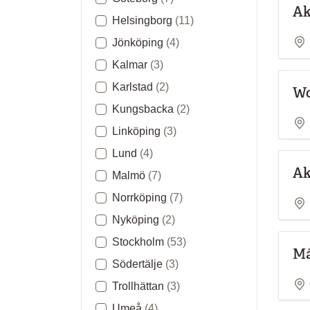
Ak
Helsingborg
(11)
Jönköping
(4)
Kalmar
(3)
Karlstad
(2)
Wo
Kungsbacka
(2)
Linköping
(3)
Lund
(4)
Ak
Malmö
(7)
Norrköping
(7)
Nyköping
(2)
Stockholm
(53)
Må
Södertälje
(3)
Trollhättan
(3)
Umeå
(4)