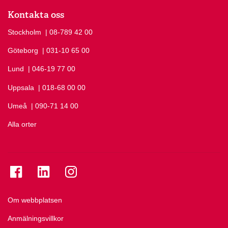
Kontakta oss
Stockholm
Ring Stockholm på
| 08-789 42 00
Göteborg
Ring Göteborg på
| 031-10 65 00
Lund
Ring Lund på
| 046-19 77 00
Uppsala
Ring Uppsala på
| 018-68 00 00
Umeå
Ring Umeå på
| 090-71 14 00
Alla orter
Se folkuniversitetet på Facebook
Se folkuniversitetet på LinkedIn
Se folkuniversitetet på Instagram
Om webbplatsen
Anmälningsvillkor