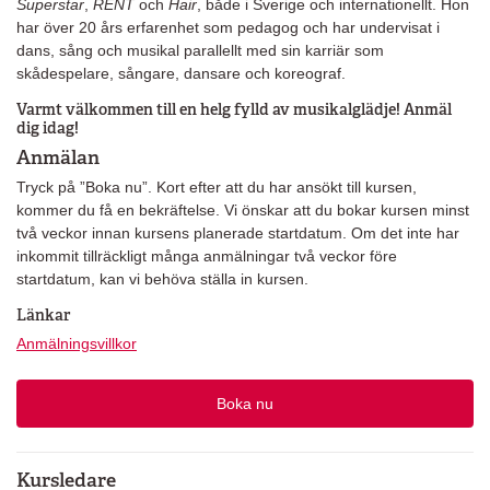
Superstar
,
RENT
och
Hair
, både i Sverige och internationellt. Hon
har över 20 års erfarenhet som pedagog och har undervisat i
dans, sång och musikal parallellt med sin karriär som
skådespelare, sångare, dansare och koreograf.
Varmt välkommen till en helg fylld av musikalglädje! Anmäl
dig idag!
Anmälan
Tryck på ”Boka nu”. Kort efter att du har ansökt till kursen,
kommer du få en bekräftelse. Vi önskar att du bokar kursen minst
två veckor innan kursens planerade startdatum. Om det inte har
inkommit tillräckligt många anmälningar två veckor före
startdatum, kan vi behöva ställa in kursen.
Länkar
Anmälningsvillkor
Boka nu
Kursledare