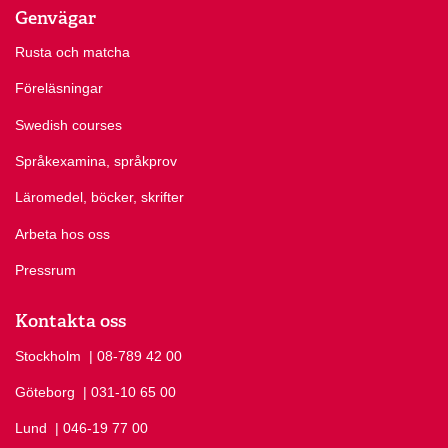
Genvägar
Rusta och matcha
Föreläsningar
Swedish courses
Språkexamina, språkprov
Läromedel, böcker, skrifter
Arbeta hos oss
Pressrum
Kontakta oss
Stockholm
Ring Stockholm på
| 08-789 42 00
Göteborg
Ring Göteborg på
| 031-10 65 00
Lund
Ring Lund på
| 046-19 77 00