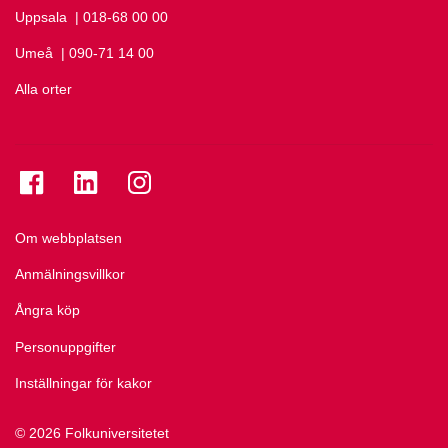
Uppsala
Ring Uppsala på
| 018-68 00 00
Umeå
Ring Umeå på
| 090-71 14 00
Alla orter
Se folkuniversitetet på Facebook
Se folkuniversitetet på LinkedIn
Se folkuniversitetet på Instagram
Om webbplatsen
Anmälningsvillkor
Ångra köp
Personuppgifter
Inställningar för kakor
© 2026 Folkuniversitetet