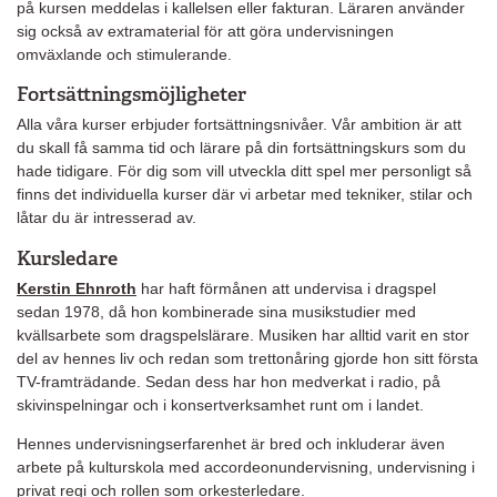
på kursen meddelas i kallelsen eller fakturan. Läraren använder
sig också av extramaterial för att göra undervisningen
omväxlande och stimulerande.
Fortsättningsmöjligheter
Alla våra kurser erbjuder fortsättningsnivåer. Vår ambition är att
du skall få samma tid och lärare på din fortsättningskurs som du
hade tidigare. För dig som vill utveckla ditt spel mer personligt så
finns det individuella kurser där vi arbetar med tekniker, stilar och
låtar du är intresserad av.
Kursledare
Kerstin Ehnroth
har haft förmånen att undervisa i dragspel
sedan 1978, då hon kombinerade sina musikstudier med
kvällsarbete som dragspelslärare. Musiken har alltid varit en stor
del av hennes liv och redan som trettonåring gjorde hon sitt första
TV-framträdande. Sedan dess har hon medverkat i radio, på
skivinspelningar och i konsertverksamhet runt om i landet.
Hennes undervisningserfarenhet är bred och inkluderar även
arbete på kulturskola med accordeonundervisning, undervisning i
privat regi och rollen som orkesterledare.