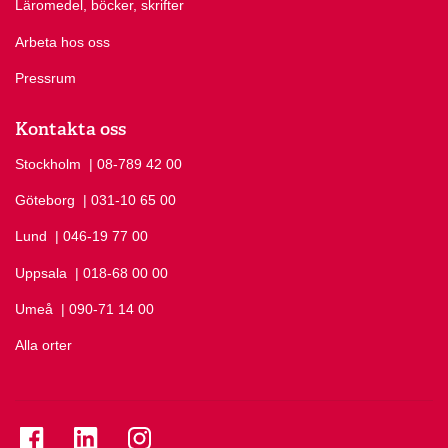
Läromedel, böcker, skrifter
Arbeta hos oss
Pressrum
Kontakta oss
Stockholm
Ring Stockholm på
| 08-789 42 00
Göteborg
Ring Göteborg på
| 031-10 65 00
Lund
Ring Lund på
| 046-19 77 00
Uppsala
Ring Uppsala på
| 018-68 00 00
Umeå
Ring Umeå på
| 090-71 14 00
Alla orter
Se folkuniversitetet på Facebook
Se folkuniversitetet på LinkedIn
Se folkuniversitetet på Instagram