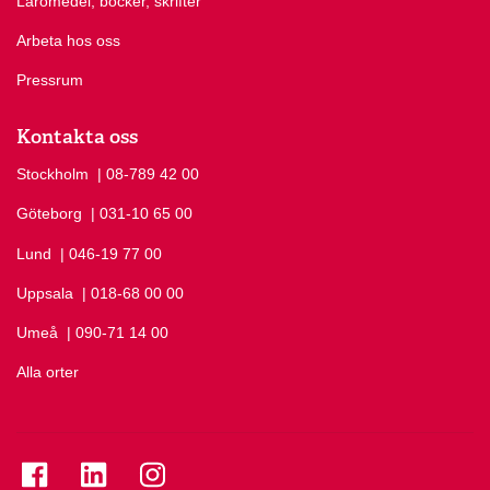
Läromedel, böcker, skrifter
Arbeta hos oss
Pressrum
Kontakta oss
Stockholm
Ring Stockholm på
| 08-789 42 00
Göteborg
Ring Göteborg på
| 031-10 65 00
Lund
Ring Lund på
| 046-19 77 00
Uppsala
Ring Uppsala på
| 018-68 00 00
Umeå
Ring Umeå på
| 090-71 14 00
Alla orter
Se folkuniversitetet på Facebook
Se folkuniversitetet på LinkedIn
Se folkuniversitetet på Instagram