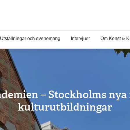
Utställningar och evenemang
Intervjuer
Om Konst & K
demien – Stockholms nya n
kulturutbildningar