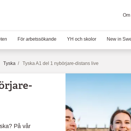
Om 
eten
För arbetssökande
YH och skolor
New in Sw
Tyska
Tyska A1 del 1 nybörjare-distans live
örjare-
ska? På vår