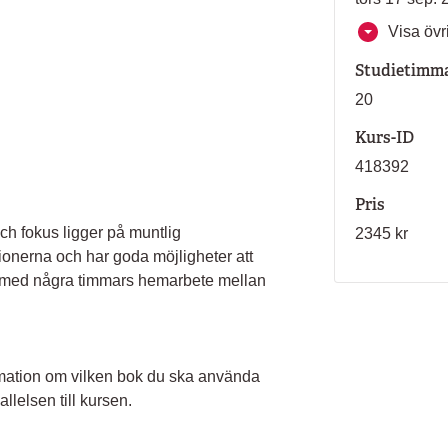
Visa övri
Studietimm
20
Kurs-ID
418392
Pris
h fokus ligger på muntlig
2345 kr
ionerna och har goda möjligheter att
 med några timmars hemarbete mellan
nformation om vilken bok du ska använda
llelsen till kursen.