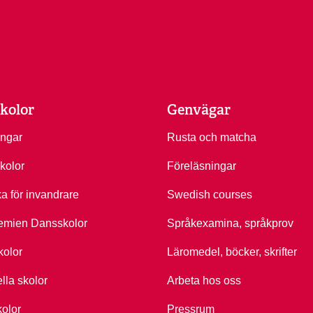
kolor
Genvägar
ingar
Rusta och matcha
kolor
Föreläsningar
ka för invandrare
Swedish courses
emien Dansskolor
Språkexamina, språkprov
kolor
Läromedel, böcker, skrifter
ella skolor
Arbeta hos oss
kolor
Pressrum