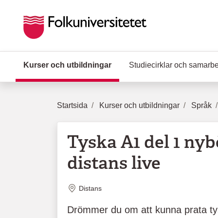
Hoppa till huvudinnehåll
Kurser och utbildningar
(Aktuell sida)
Studiecirklar och samarb
Startsida
Kurser och utbildningar
Språk
Tyska A1 del 1 nyb
distans live
Plats
Distans
Drömmer du om att kunna prata ty