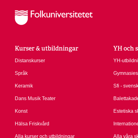
Kurser & utbildningar
YH och s
Distanskurser
YH-utbildn
Språk
Gymnasies
Keramik
Sfi - svens
Dans Musik Teater
Balettakad
Konst
Estetiska s
Hälsa Friskvård
Internation
Alla kurser och utbildningar
Alla våra s