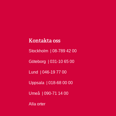
Kontakta oss
Stockholm
Ring Stockholm på
| 08-789 42 00
Göteborg
Ring Göteborg på
| 031-10 65 00
Lund
Ring Lund på
| 046-19 77 00
Uppsala
Ring Uppsala på
| 018-68 00 00
Umeå
Ring Umeå på
| 090-71 14 00
Alla orter