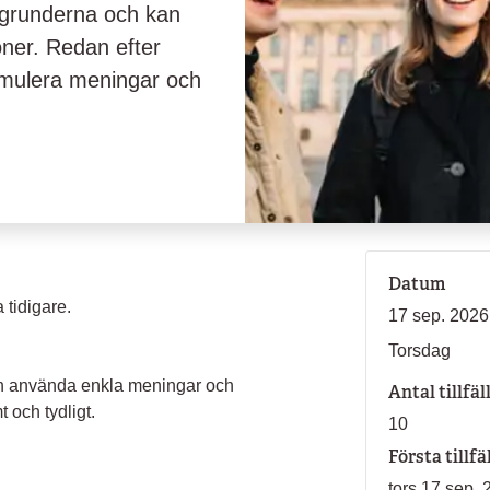
g grunderna och kan
oner. Redan efter
ormulera meningar och
Datum
 tidigare.
17 sep. 2026
Torsdag
och använda enkla meningar och
Antal tillfäl
 och tydligt.
10
Första tillfä
tors 17 sep. 