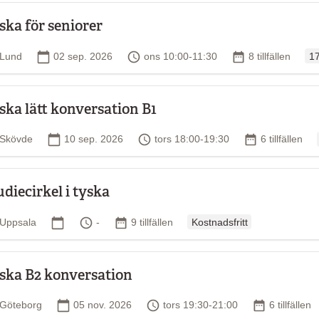
ska för seniorer
Or
Plats
Startdatum
Tid
Antal tillfällen
Lund
02 sep. 2026
ons 10:00-11:30
8 tillfällen
17
ska lätt konversation B1
Plats
Startdatum
Tid
Antal tillfälle
Skövde
10 sep. 2026
tors 18:00-19:30
6 tillfällen
udiecirkel i tyska
Ordinarie pris
Plats
Startdatum
Tid
Antal tillfällen
Uppsala
-
9 tillfällen
Kostnadsfritt
ska B2 konversation
Plats
Startdatum
Tid
Antal tillfäl
Göteborg
05 nov. 2026
tors 19:30-21:00
6 tillfällen