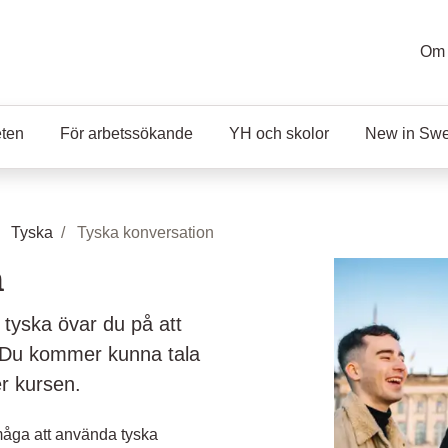
Om 
eten
För arbetssökande
YH och skolor
New in Sw
Tyska
Tyska konversation
n
 tyska övar du på att
. Du kommer kunna tala
r kursen.
rmåga att använda tyska