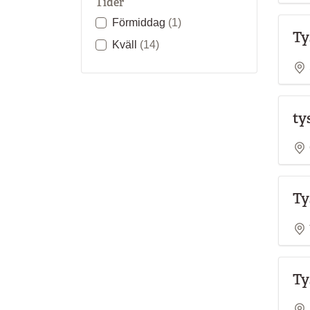
Tider
Förmiddag
(1)
Ty
Kväll
(14)
ty
Ty
Ty