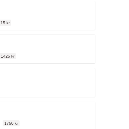
dinarie pris
15 kr
Ordinarie pris
n
1425 kr
Ordinarie pris
len
1750 kr