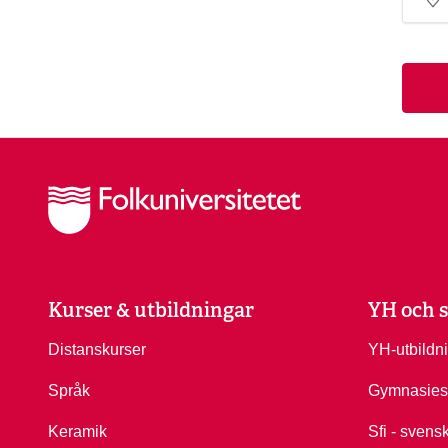
Kurser & utbildningar
YH och s
Distanskurser
YH-utbildn
Språk
Gymnasies
Keramik
Sfi - svens