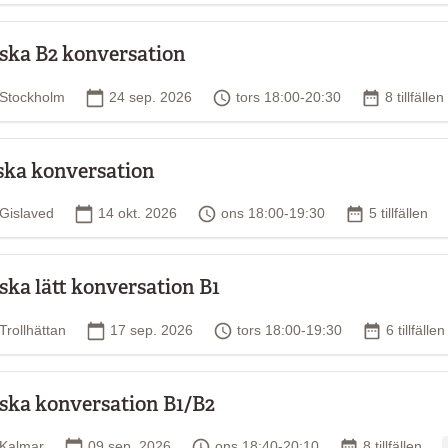
ska B2 konversation
Plats
Startdatum
Tid
Antal tillfä
Stockholm
24 sep. 2026
tors 18:00-20:30
8 tillfällen
ska konversation
Plats
Startdatum
Tid
Antal tillfälle
Gislaved
14 okt. 2026
ons 18:00-19:30
5 tillfällen
ska lätt konversation B1
Plats
Startdatum
Tid
Antal tillf
Trollhättan
17 sep. 2026
tors 18:00-19:30
6 tillfällen
ska konversation B1/B2
Plats
Startdatum
Tid
Antal tillfällen
Kalmar
09 sep. 2026
ons 18:40-20:10
8 tillfällen