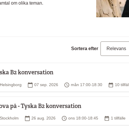
samtal om olika teman.
Sortera efter
ska B2 konversation
Plats
Startdatum
Tid
Antal til
Helsingborg
07 sep. 2026
mån 17:00-18:30
10 tillfä
ova på - Tyska B2 konversation
Plats
Startdatum
Tid
Antal tillfä
Stockholm
26 aug. 2026
ons 18:00-18:45
1 tillfälle