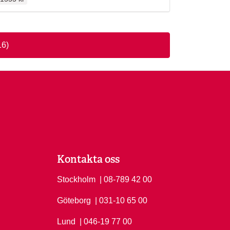
16)
Kontakta oss
Stockholm
Ring Stockholm på
| 08-789 42 00
Göteborg
Ring Göteborg på
| 031-10 65 00
Lund
Ring Lund på
| 046-19 77 00