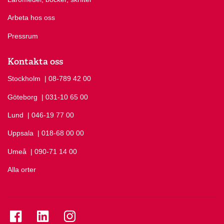
Arbeta hos oss
Pressrum
Kontakta oss
Stockholm
Ring Stockholm på
| 08-789 42 00
Göteborg
Ring Göteborg på
| 031-10 65 00
Lund
Ring Lund på
| 046-19 77 00
Uppsala
Ring Uppsala på
| 018-68 00 00
Umeå
Ring Umeå på
| 090-71 14 00
Alla orter
Se folkuniversitetet på Facebook
Se folkuniversitetet på LinkedIn
Se folkuniversitetet på Instagram