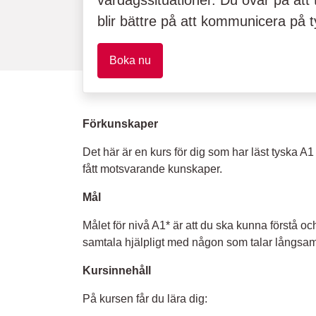
vardagssituationer. Du övar på att 
blir bättre på att kommunicera på t
Boka nu
Förkunskaper
Det här är en kurs för dig som har läst tyska A1 
fått motsvarande kunskaper.
Mål
Målet för nivå A1* är att du ska kunna förstå 
samtala hjälpligt med någon som talar långsamt
Kursinnehåll
På kursen får du lära dig: