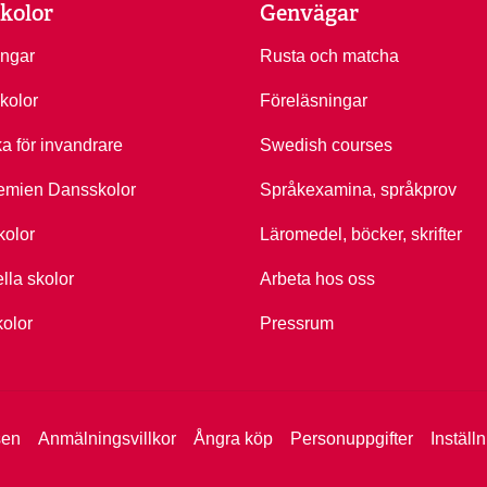
kolor
Genvägar
ingar
Rusta och matcha
kolor
Föreläsningar
ka för invandrare
Swedish courses
emien Dansskolor
Språkexamina, språkprov
kolor
Läromedel, böcker, skrifter
ella skolor
Arbeta hos oss
kolor
Pressrum
sen
Anmälningsvillkor
Ångra köp
Personuppgifter
Inställ