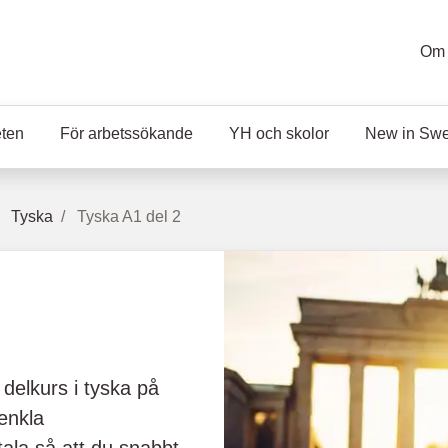
Om 
eten
För arbetssökande
YH och skolor
New in Sw
Tyska
Tyska A1 del 2
 delkurs i tyska på
 enkla