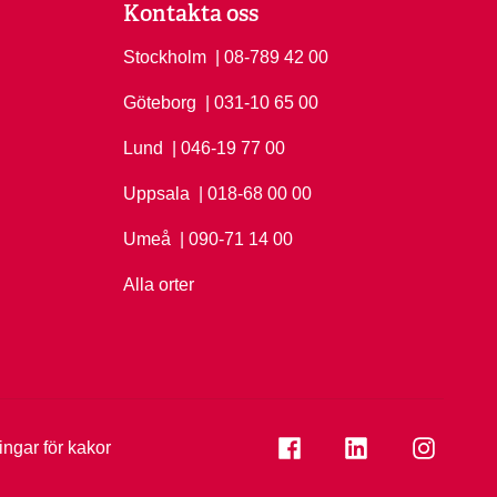
Kontakta oss
Stockholm
Ring Stockholm på
| 08-789 42 00
Göteborg
Ring Göteborg på
| 031-10 65 00
Lund
Ring Lund på
| 046-19 77 00
Uppsala
Ring Uppsala på
| 018-68 00 00
Umeå
Ring Umeå på
| 090-71 14 00
Alla orter
Se folkuniversitetet på
Se folkuniversi
Se folk
ningar för kakor