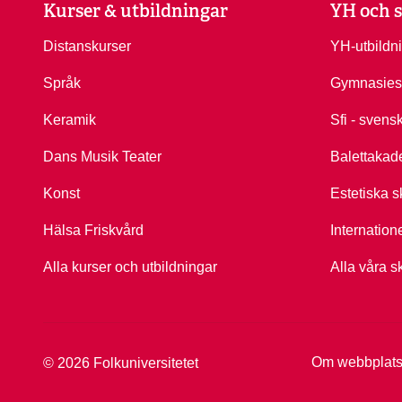
Kurser & utbildningar
YH och s
Distanskurser
YH-utbildn
Språk
Gymnasies
Keramik
Sfi - svens
Dans Musik Teater
Balettakad
Konst
Estetiska s
Hälsa Friskvård
Internation
Alla kurser och utbildningar
Alla våra s
Om webbplat
© 2026 Folkuniversitetet