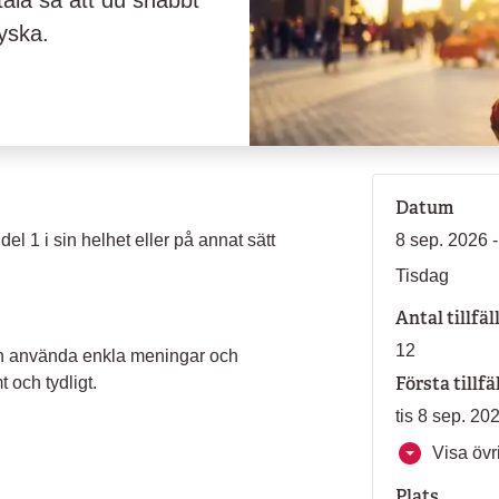
tala så att du snabbt
yska.
Datum
del 1 i sin helhet eller på annat sätt
8 sep. 2026 
Tisdag
Antal tillfäl
12
och använda enkla meningar och
Första tillfä
 och tydligt.
tis 8 sep. 20
Visa övri
Plats