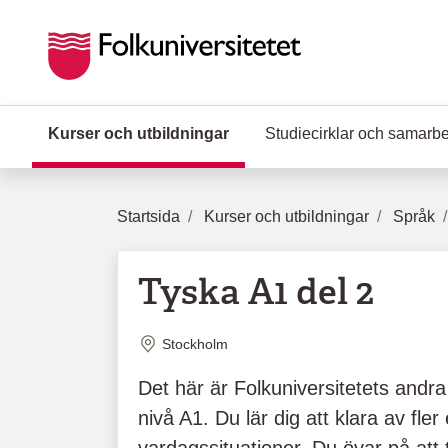
Hoppa till huvudinnehåll
Kurser och utbildningar
(Aktuell sida)
Studiecirklar och samarb
Startsida
Kurser och utbildningar
Språk
Tyska A1 del 2
Plats
Stockholm
Det här är Folkuniversitetets andra
nivå A1. Du lär dig att klara av fler