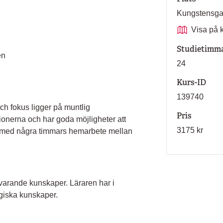
Kungstensg
Visa på 
Studietimm
en
24
Kurs-ID
139740
h fokus ligger på muntlig
Pris
ionerna och har goda möjligheter att
3175 kr
 med några timmars hemarbete mellan
varande kunskaper. Läraren har i
iska kunskaper.