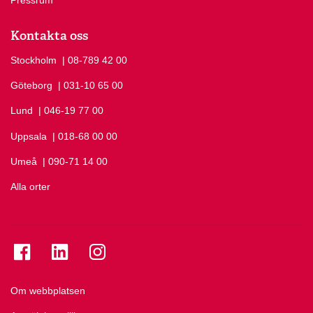
Kontakta oss
Stockholm
Ring Stockholm på
| 08-789 42 00
Göteborg
Ring Göteborg på
| 031-10 65 00
Lund
Ring Lund på
| 046-19 77 00
Uppsala
Ring Uppsala på
| 018-68 00 00
Umeå
Ring Umeå på
| 090-71 14 00
Alla orter
Se folkuniversitetet på Facebook
Se folkuniversitetet på LinkedIn
Se folkuniversitetet på Instagram
Om webbplatsen