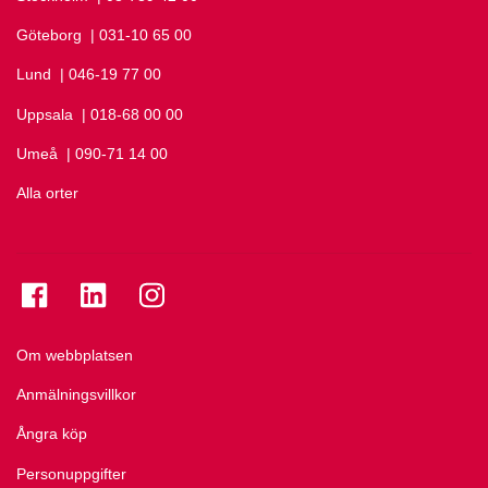
Göteborg
Ring Göteborg på
| 031-10 65 00
Lund
Ring Lund på
| 046-19 77 00
Uppsala
Ring Uppsala på
| 018-68 00 00
Umeå
Ring Umeå på
| 090-71 14 00
Alla orter
Se folkuniversitetet på Facebook
Se folkuniversitetet på LinkedIn
Se folkuniversitetet på Instagram
Om webbplatsen
Anmälningsvillkor
Ångra köp
Personuppgifter