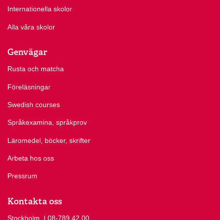
Internationella skolor
Alla våra skolor
Genvägar
Rusta och matcha
Föreläsningar
Swedish courses
Språkexamina, språkprov
Läromedel, böcker, skrifter
Arbeta hos oss
Pressrum
Kontakta oss
Stockholm
Ring Stockholm på
| 08-789 42 00