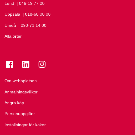
Lund
Ring Lund på
| 046-19 77 00
Uppsala
Ring Uppsala på
| 018-68 00 00
Umeå
Ring Umeå på
| 090-71 14 00
Alla orter
Se folkuniversitetet på Facebook
Se folkuniversitetet på LinkedIn
Se folkuniversitetet på Instagram
Om webbplatsen
Anmälningsvillkor
Ångra köp
Personuppgifter
Inställningar för kakor