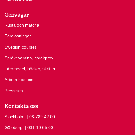
Genvägar
Rusta och matcha
Föreläsningar
Swedish courses
Språkexamina, språkprov
Läromedel, böcker, skrifter
Arbeta hos oss
Pressrum
Kontakta oss
Stockholm
Ring Stockholm på
| 08-789 42 00
Göteborg
Ring Göteborg på
| 031-10 65 00