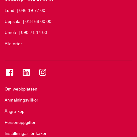
Lund
Ring Lund på
| 046-19 77 00
Uppsala
Ring Uppsala på
| 018-68 00 00
Umeå
Ring Umeå på
| 090-71 14 00
Alla orter
Se folkuniversitetet på Facebook
Se folkuniversitetet på LinkedIn
Se folkuniversitetet på Instagram
Om webbplatsen
Anmälningsvillkor
Ångra köp
Personuppgifter
Inställningar för kakor