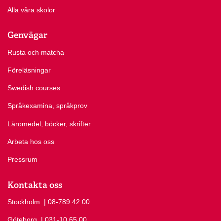
Alla våra skolor
Genvägar
Rusta och matcha
Föreläsningar
Swedish courses
Språkexamina, språkprov
Läromedel, böcker, skrifter
Arbeta hos oss
Pressrum
Kontakta oss
Stockholm
Ring Stockholm på
| 08-789 42 00
Göteborg
Ring Göteborg på
| 031-10 65 00