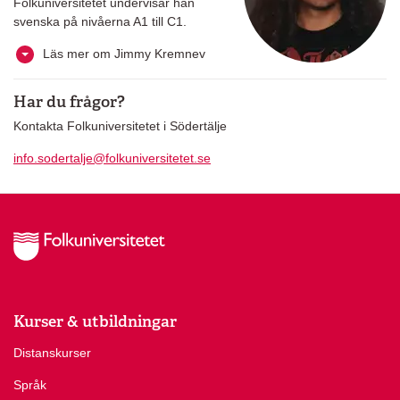
Folkuniversitetet undervisar han
svenska på nivåerna A1 till C1.
Läs mer om Jimmy Kremnev
Har du frågor?
Kontakta Folkuniversitetet i Södertälje
info.sodertalje@folkuniversitetet.se
Kurser & utbildningar
Distanskurser
Språk