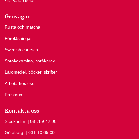
Alla våra skolor
Genvägar
Rusta och matcha
Föreläsningar
Swedish courses
Språkexamina, språkprov
Läromedel, böcker, skrifter
Arbeta hos oss
Pressrum
Kontakta oss
Stockholm
Ring Stockholm på
| 08-789 42 00
Göteborg
Ring Göteborg på
| 031-10 65 00