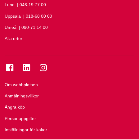
Lund
Ring Lund på
| 046-19 77 00
Uppsala
Ring Uppsala på
| 018-68 00 00
Umeå
Ring Umeå på
| 090-71 14 00
Alla orter
Se folkuniversitetet på Facebook
Se folkuniversitetet på LinkedIn
Se folkuniversitetet på Instagram
Om webbplatsen
Anmälningsvillkor
Ångra köp
Personuppgifter
Inställningar för kakor