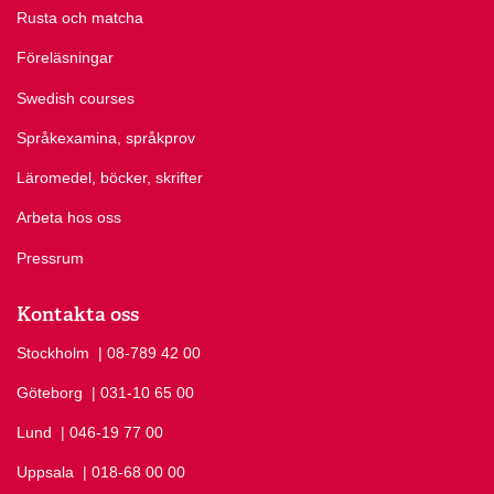
Rusta och matcha
Föreläsningar
Swedish courses
Språkexamina, språkprov
Läromedel, böcker, skrifter
Arbeta hos oss
Pressrum
Kontakta oss
Stockholm
Ring Stockholm på
| 08-789 42 00
Göteborg
Ring Göteborg på
| 031-10 65 00
Lund
Ring Lund på
| 046-19 77 00
Uppsala
Ring Uppsala på
| 018-68 00 00