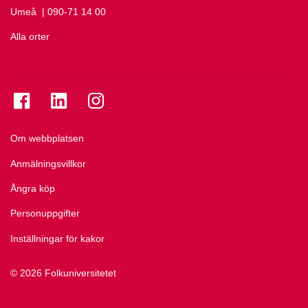
Umeå
Ring Umeå på
| 090-71 14 00
Alla orter
Se folkuniversitetet på Facebook
Se folkuniversitetet på LinkedIn
Se folkuniversitetet på Instagram
Om webbplatsen
Anmälningsvillkor
Ångra köp
Personuppgifter
Inställningar för kakor
© 2026 Folkuniversitetet