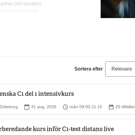
artner och situation.
pens önskemål och
, men nu på en betydligt
 nybörjare till C2 för
, till exempel A1, anger
ter kursen. Om du känner att
på till exempel A1-nivån bör
Sortera efter
r fallet A2-nivån.
 referensram för språk.
enska C1 del 1 intensivkurs
mtagna med hjälp av
Plats
Startdatum
Tid
Antal tillfä
Göteborg
31 aug. 2026
mån 09:00-11:15
20 tillfälle
rberedande kurs inför C1-test distans live