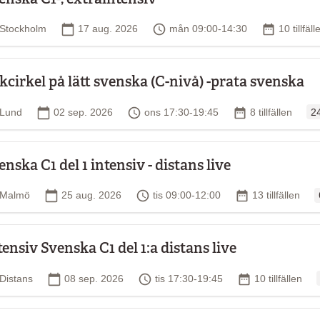
Plats
Startdatum
Tid
Antal tillf
Stockholm
17 aug. 2026
mån 09:00-14:30
10 tillfäll
kcirkel på lätt svenska (C-nivå) -prata svenska
Or
Plats
Startdatum
Tid
Antal tillfällen
Lund
02 sep. 2026
ons 17:30-19:45
8 tillfällen
2
enska C1 del 1 intensiv - distans live
O
Plats
Startdatum
Tid
Antal tillfällen
Malmö
25 aug. 2026
tis 09:00-12:00
13 tillfällen
tensiv Svenska C1 del 1:a distans live
Plats
Startdatum
Tid
Antal tillfällen
Distans
08 sep. 2026
tis 17:30-19:45
10 tillfällen