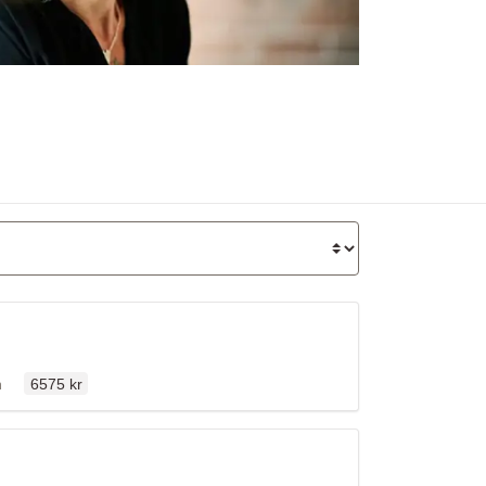
Ordinarie pris
llen
n
6575 kr