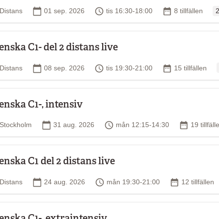
O
Plats
Startdatum
Tid
Antal tillfällen
Distans
01 sep. 2026
tis 16:30-18:00
8 tillfällen
2
enska C1- del 2 distans live
Plats
Startdatum
Tid
Antal tillfällen
Distans
08 sep. 2026
tis 19:30-21:00
15 tillfällen
enska C1-, intensiv
Plats
Startdatum
Tid
Antal tillf
Stockholm
31 aug. 2026
mån 12:15-14:30
19 tillfäll
enska C1 del 2 distans live
Plats
Startdatum
Tid
Antal tillfäll
Distans
24 aug. 2026
mån 19:30-21:00
12 tillfällen
enska C1-, extraintensiv