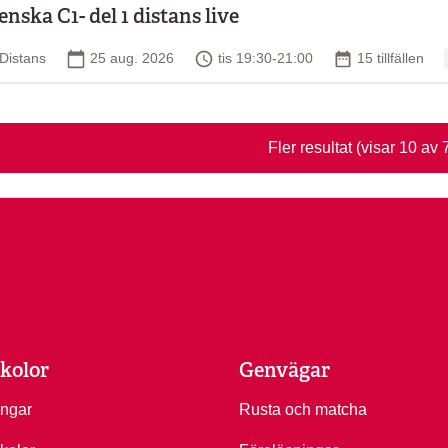
enska C1- del 1 distans live
Plats
Startdatum
Tid
Antal tillfällen
Distans
25 aug. 2026
tis 19:30-21:00
15 tillfällen
Fler resultat
(visar 10 av 
kolor
Genvägar
ingar
Rusta och matcha