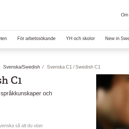
Om 
eten
För arbetssökande
YH och skolor
New in Sw
Svenska/Swedish
Svenska C1 / Swedish C1
sh C1
e språkkunskaper och
 svenska så att du utan