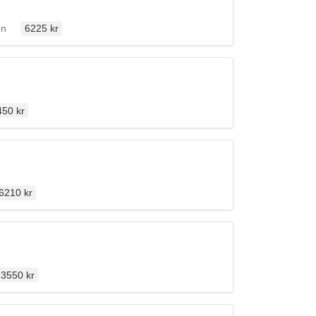
Ordinarie pris
ällen
en
6225 kr
dinarie pris
450 kr
rdinarie pris
6210 kr
Ordinarie pris
3550 kr