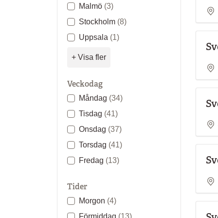
Malmö
(3)
Stockholm
(8)
Uppsala
(1)
Sv
+ Visa fler
Veckodag
Måndag
(34)
Sv
Tisdag
(41)
Onsdag
(37)
Torsdag
(41)
Sv
Fredag
(13)
Tider
Morgon
(4)
Sv
Förmiddag
(13)