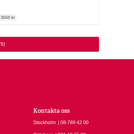
Ordinarie pris
3550 kr
76)
Kontakta oss
Stockholm
Ring Stockholm på
| 08-789 42 00