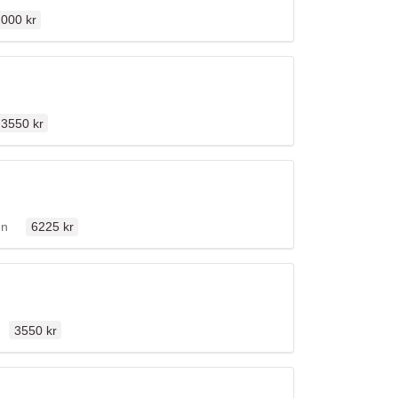
rdinarie pris
000 kr
Ordinarie pris
3550 kr
Ordinarie pris
ällen
en
6225 kr
Ordinarie pris
en
3550 kr