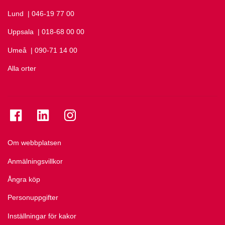
Lund
Ring Lund på
| 046-19 77 00
Uppsala
Ring Uppsala på
| 018-68 00 00
Umeå
Ring Umeå på
| 090-71 14 00
Alla orter
Se folkuniversitetet på Facebook
Se folkuniversitetet på LinkedIn
Se folkuniversitetet på Instagram
Om webbplatsen
Anmälningsvillkor
Ångra köp
Personuppgifter
Inställningar för kakor