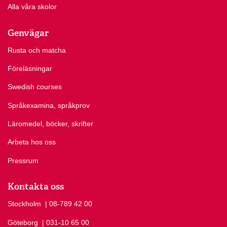
Alla våra skolor
Genvägar
Rusta och matcha
Föreläsningar
Swedish courses
Språkexamina, språkprov
Läromedel, böcker, skrifter
Arbeta hos oss
Pressrum
Kontakta oss
Stockholm
Ring Stockholm på
| 08-789 42 00
Göteborg
Ring Göteborg på
| 031-10 65 00