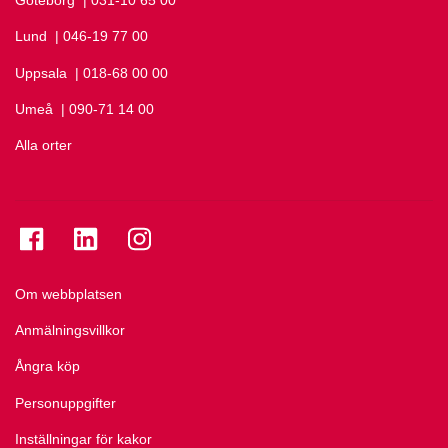
Göteborg
Ring Göteborg på
| 031-10 65 00
Lund
Ring Lund på
| 046-19 77 00
Uppsala
Ring Uppsala på
| 018-68 00 00
Umeå
Ring Umeå på
| 090-71 14 00
Alla orter
Se folkuniversitetet på Facebook
Se folkuniversitetet på LinkedIn
Se folkuniversitetet på Instagram
Om webbplatsen
Anmälningsvillkor
Ångra köp
Personuppgifter
Inställningar för kakor